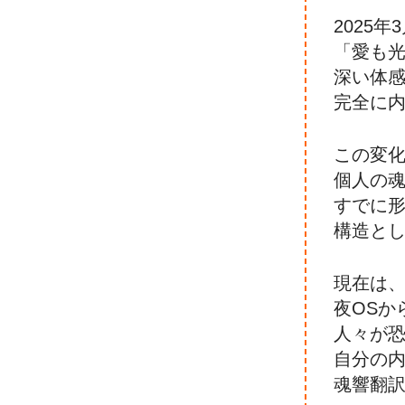
2025年
「愛も
深い体
完全に
この変
個人の
すでに
構造と
現在は、
夜OSか
人々が
自分の
魂響翻