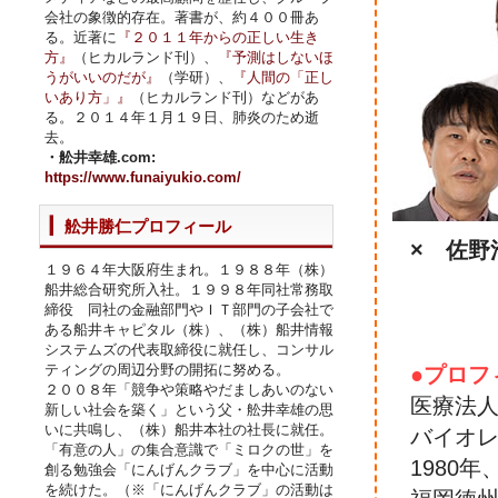
会社の象徴的存在。著書が、約４００冊あ
る。近著に
『２０１１年からの正しい生き
方』
（ヒカルランド刊）、
『予測はしないほ
うがいいのだが』
（学研）、
『人間の「正し
いあり方」』
（ヒカルランド刊）などがあ
る。２０１４年１月１９日、肺炎のため逝
去。
・舩井幸雄.com:
https://www.funaiyukio.com/
舩井勝仁プロフィール
× 佐野
１９６４年大阪府生まれ。１９８８年（株）
船井総合研究所入社。１９９８年同社常務取
締役 同社の金融部門やＩＴ部門の子会社で
ある船井キャピタル（株）、（株）船井情報
システムズの代表取締役に就任し、コンサル
ティングの周辺分野の開拓に努める。
●プロフ
２００８年「競争や策略やだましあいのない
医療法人
新しい社会を築く」という父・舩井幸雄の思
いに共鳴し、（株）船井本社の社長に就任。
バイオ
「有意の人」の集合意識で「ミロクの世」を
1980
創る勉強会「にんげんクラブ」を中心に活動
を続けた。（※「にんげんクラブ」の活動は