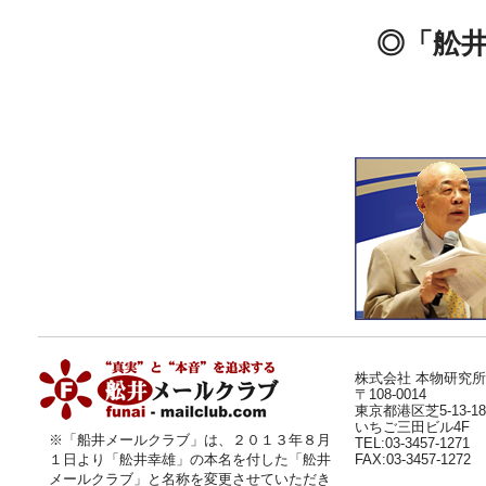
◎「舩
株式会社 本物研究所
〒108-0014
東京都港区芝5-13-18
いちご三田ビル4F
※「船井メールクラブ」は、２０１３年８月
TEL:03-3457-1271
１日より
「舩井幸雄」
の本名を付した「舩井
FAX:03-3457-1272
メールクラブ」と名称を変更させていただき