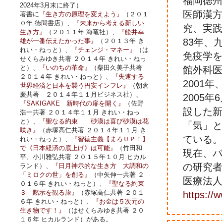
福岡徳
2024年3月末に終了）
医師漢
著書に
『生き方の原理を変えよう』
（２０１
０年 徳間書店）、
『未来から考える新しい
究、実
生き方』
（２０１１年 海竜社）、
『舩井幸
83年、
雄が一番伝えたかった事』
（２０１３年 き
れい・ねっと）、
『チェンジ・マネー』
（は
免疫学を
せくらみゆき共著 ２０１４年 きれい・ねっ
と）、
『いのちの革命』
（柴田久美子共著
館外科
２０１４年 きれい・ねっと）、
『失速する
2001年
世界経済と日本を襲う円安インフレ』
（朝倉
慶共著 ２０１４年１１月ビジネス社）、
2005
『SAKIGAKE 新時代の扉を開く』
（佐野
設した
浩一共著 ２０１４年１１月 きれい・ねっ
と）、
『聖なる約束 砂漠は喜び砂漠は花
「気」
咲き』
（赤塚高仁共著 ２０１４年１１月 き
ている
れい・ねっと）、
『智徳主義【まろＵＰ！】
で《日本経済の底上げ》は可能』
（竹田和
現在、
平、小川雅弘共著 ２０１５年１０月 ヒカル
の研究
ランド）、
『日月神示的な生き方 大調和の
「ミロクの世」を創る』
（中矢伸一共著 ２
医療法人
０１６年 きれい・ねっと）、
『聖なる約束
３ 黙示を観る旅』
（赤塚高仁共著 ２０１
https://
６年 きれい・ねっと）、
『お金は５次元の
生き物です！』
（はせくらみゆき共著 ２０
１６年 ヒカルランド）がある。