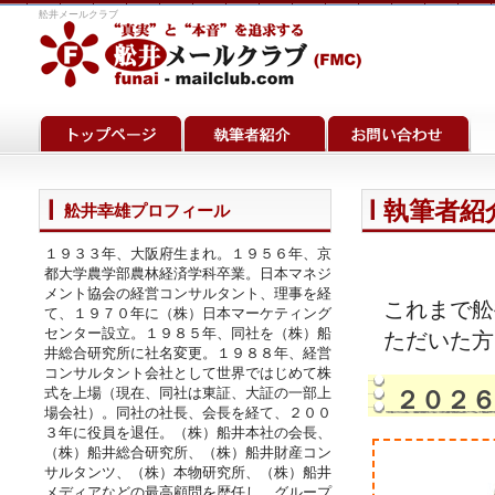
舩井メールクラブ
執筆者紹介
舩井幸雄プロフィール
１９３３年、大阪府生まれ。１９５６年、京
都大学農学部農林経済学科卒業。日本マネジ
メント協会の経営コンサルタント、理事を経
これまで舩
て、１９７０年に（株）日本マーケティング
センター設立。１９８５年、同社を（株）船
ただいた方
井総合研究所に社名変更。１９８８年、経営
コンサルタント会社として世界ではじめて株
式を上場（現在、同社は東証、大証の一部上
２０２
場会社）。同社の社長、会長を経て、２００
３年に役員を退任。（株）船井本社の会長、
（株）船井総合研究所、（株）船井財産コン
サルタンツ、（株）本物研究所、（株）船井
メディアなどの最高顧問を歴任し、グループ