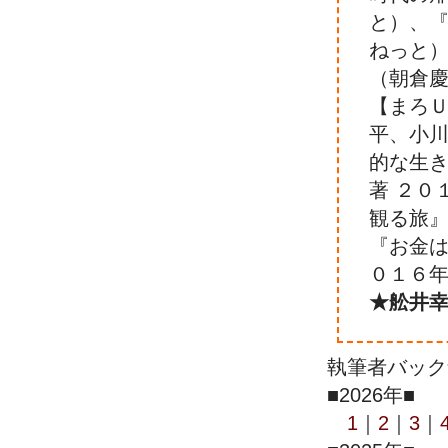
と）、『
ねっと
（朝倉慶
【まろ
平、小川
的な生
著 ２０
観る旅』
『お金は
０１６年
★舩井幸
執筆者バック
■2026年■
1
｜
2
｜
3
｜