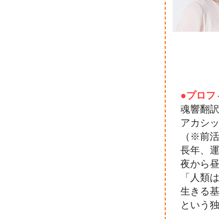
●プロフ
魂響翻
アカシッ
（※前
長年、
夜から
「人類
生きる基
という