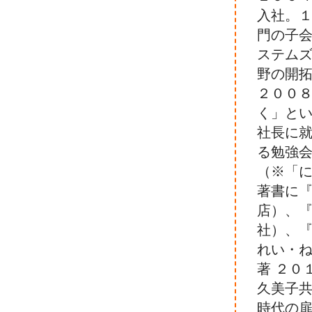
入社。
門の子
ステム
野の開
２００
く」と
社長に
る勉強
（※「に
著書に『
店）、『
社）、『
れい・
著 ２０
久美子共
時代の扉