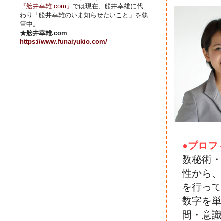
『舩井幸雄.com』
では現在、舩井幸雄に代
わり「舩井幸雄のいま知らせたいこと」を執
筆中。
★舩井幸雄.com
https://www.funaiyukio.com/
●プロフ
数秘術
性から
を行っ
数字を
間・意識