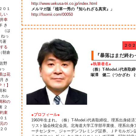
http://www.uekusa-tri.co.jp/index.html
２０１
メルマガ版「植草一秀の『知られざる真実』」
しい
http://foomii.com/00050
井幸
年 き
』
（は
・ねっ
共著
２０２
する
（朝倉
『暴落はまだ終わ
）、
佐野
●執筆者名●
ねっ
（株）T-Model.i代
漠は花
塚澤 健二（つかざわ 
月 き
Ｐ！】
田和
ヒカル
調和の
著 ２
約束
●プロフィール●
２０１
1960年生まれ。（株）T-Model.i代表取締役。理系出
元の
リスト協会検定会員。北海道大学工学部卒業後、理系出身
 ２０
ーチセンター、ジャーデンフレミング証券、ＪＰモルガン証