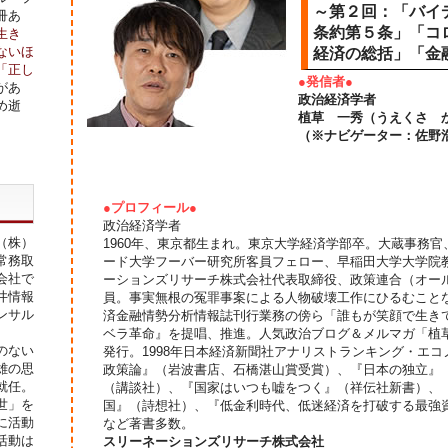
～第２回：「バイ
冊あ
条約第５条」「コ
生き
ないほ
経済の総括」「金
「正し
●発信者●
があ
政治経済学者
め逝
植草 一秀（うえくさ 
（※ナビゲーター：佐野
●プロフィール●
政治経済学者
（株）
1960年、東京都生まれ。東京大学経済学部卒。大蔵事務
常務取
ード大学フーバー研究所客員フェロー、早稲田大学大学院
会社で
ーションズリサーチ株式会社代表取締役、政策連合（オー
井情報
員。事実無根の冤罪事案による人物破壊工作にひるむこと
ンサル
済金融情勢分析情報誌刊行業務の傍ら「誰もが笑顔で生き
ベラ革命』を提唱、推進。人気政治ブログ＆メルマガ「植
のない
発行。1998年日本経済新聞社アナリストランキング・エコ
雄の思
政策論』（岩波書店、石橋湛山賞受賞）、『日本の独立』
就任。
（講談社）、『国家はいつも嘘をつく』（祥伝社新書）、『
世」を
国』（詩想社）、『低金利時代、低迷経済を打破する最強
に活動
など著書多数。
活動は
スリーネーションズリサーチ株式会社