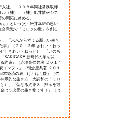
所入社。１９９８年同社常務取締
タル（株）、（株）船井情報シス
野の開拓に努める。
築く」という父・舩井幸雄の思い
集合意識で「ミロクの世」を創る
店）、『未来から考える新しい生き
た事』（２０１３年 きれい・ねっ
４年 きれい・ねっと）、『いのち
SAKIGAKE 新時代の扉を開
なる約束』（赤塚高仁共著 ２０１４
安インフレ』（朝倉慶共著 ２０１
《日本経済の底上げ》は可能』（竹
月神示的な生き方 大調和の「ミロ
っと）、『聖なる約束３ 黙示を観
お金は５次元の生き物です！』（は