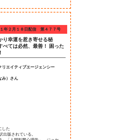
１年２月１８日配信 第４７７号
かり幸運を惹き寄せる秘
すべては必然、最善！ 困った
！
クリエイティブエージェンシー
なみ）さん
にした
翻訳出版されている。
学」「人間影響心理学」、ジョセ