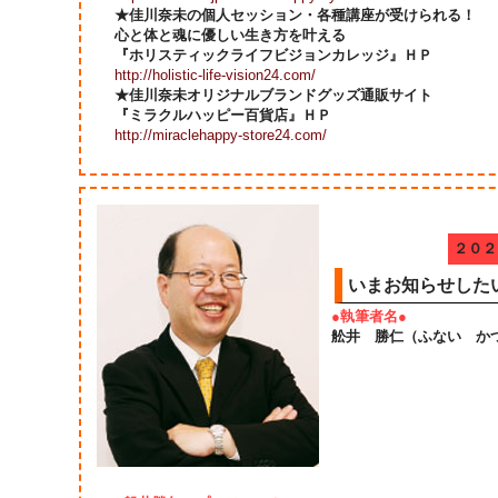
★佳川奈未の個人セッション・各種講座が受けられる！
心と体と魂に優しい生き方を叶える
『ホリスティックライフビジョンカレッジ』ＨＰ
http://holistic-life-vision24.com/
★佳川奈未オリジナルブランドグッズ通販サイト
『ミラクルハッピー百貨店』ＨＰ
http://miraclehappy-store24.com/
２０２
いまお知らせした
●執筆者名●
舩井 勝仁（ふない か