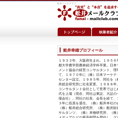
舩井メールクラブ
舩井幸雄プロフィール
１９３３年、大阪府生まれ。１９５６
都大学農学部農林経済学科卒業。日本
メント協会の経営コンサルタント、理
て、１９７０年に（株）日本マーケテ
センター設立。１９８５年、同社を（
井総合研究所に社名変更。１９８８年
コンサルタント会社として世界ではじ
式を上場（現在、同社は東証、大証の
場会社）。同社の社長、会長を経て、
３年に役員を退任。（株）船井本社の
（株）船井総合研究所、（株）船井財
サルタンツ、（株）本物研究所、（株
メディアなどの最高顧問を歴任し、グ