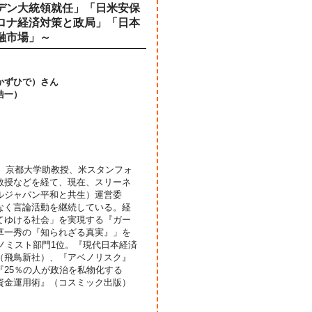
デン大統領就任」「日米安保
ロナ経済対策と政局」「日本
融市場」～
かずひで）さん
浩一）
官、京都大学助教授、米スタンフォ
教授などを経て、現在、スリーネ
ルジャパン平和と共生）運営委
なく言論活動を継続している。経
てゆける社会」を実現する『ガー
草一秀の『知られざる真実』」を
ノミスト部門1位。『現代日本経済
（飛鳥新社）、『アベノリスク』
25％の人が政治を私物化する
資金運用術』（コスミック出版）