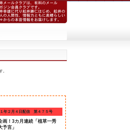
す。
１年２月４日配信 第４７５号
企画！3カ月連続「植草一秀
大予言」