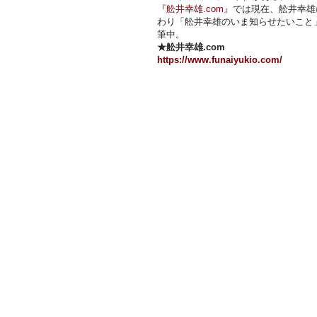
『舩井幸雄.com』
では現在、舩井幸雄
わり「舩井幸雄のいま知らせたいこと
筆中。
★舩井幸雄.com
https://www.funaiyukio.com/