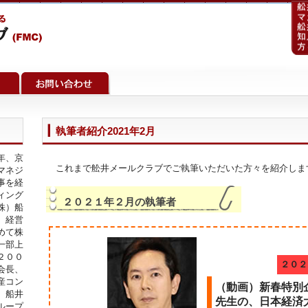
執筆者紹介2021年2月
年、京
これまで舩井メールクラブでご執筆いただいた方々を紹介しま
マネジ
事を経
ィング
２０２１年２月の執筆者
株）船
、経営
めて株
一部上
２００
２０２
会長、
産コン
（動画）新春特別
）船井
先生の、日本経済
ループ