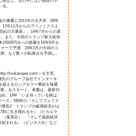
月に独立し、世の中にない独自の予
いる。
金の暴騰と2011年の大天井、08年
、12年11月からのアベノミクス上
「世紀の大暴落」、14年7月からの原
した。また、今回のトランプ新大統領
9000円台への急騰を16年8月セ
ミナーで予測、20年3月の今回のコ
予測、など数々の転換点を予測し、
/tsukazawa.com/＞を主宰。
雄氏のグループ会社でインターネ
回を超えるロングセラー番組を毎週
授業」をスタート。著書は、最新刊
始め、19年「いま持っている株は
シリーズ」3部昨の『そしてフェイク
の警告2 トランプの破壊経済がは
7割に生き残れるか』（ヒカルラ
く』（集英社）、『そして偽装経済
仕組まれる』（ビジネス社）など