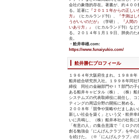
会社の象徴的存在。著書が、約４００
る。近著に
『２０１１年からの正しい
方』
（ヒカルランド刊）、
『予測はし
うがいいのだが』
（学研）、
『人間の
いあり方」』
（ヒカルランド刊）など
る。２０１４年１月１９日、肺炎のた
去。
・舩井幸雄.com:
https://www.funaiyukio.com/
舩井勝仁プロフィール
１９６４年大阪府生まれ。１９８８年
船井総合研究所入社。１９９８年同社
締役 同社の金融部門やＩＴ部門の子
ある船井キャピタル（株）、（株）船
システムズの代表取締役に就任し、コ
ティングの周辺分野の開拓に努める。
２００８年「競争や策略やだましあい
新しい社会を築く」という父・舩井幸
いに共鳴し、（株）船井本社の社長に
「有意の人」の集合意識で「ミロクの
創る勉強会「にんげんクラブ」を中心
を続けた。（※「にんげんクラブ」の