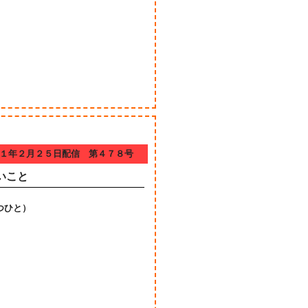
１年２月２５日配信 第４７８号
いこと
つひと）