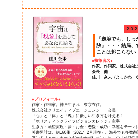
２０２
『逆境でも、しっ
訣』・・・結局、
ことは起こらない
●執筆者名●
作家。作詞家。株式会社
会長 他
佳川 奈未（よしかわ 
●プロフィール●
作家・作詞家。神戸生まれ、東京在住。
株式会社クリエイティブエージェンシー 会長
「心」と「体」と「魂」に優しい生き方を叶える！
「ホリスティックライフビジョンカレッジ」主宰
生き方・願望実現・夢・お金・恋愛・成功・幸運をテーマ
著書累計は、約160冊（2021年2月現在）。海外でも多数
アンドリュー・カーネギーやナポレオン・ヒルの「成功哲