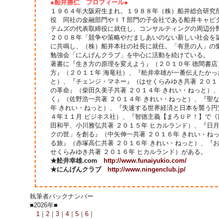
●船井勝仁 プロフィール●
１９６４年大阪府生まれ。１９８８年（株）船井総合研究
役 同社の金融部門やＩＴ部門の子会社である船井キャピ
テムズの代表取締役に就任し、コンサルティングの周辺分
２００８年「競争や策略やだましあいのない新しい社会を
に共鳴し、（株）船井本社の社長に就任。「有意の人」の
勉強会「にんげんクラブ」を中心に活動を続けている。
著書に『生き方の原理を変えよう』（２０１０年 徳間書
方』（２０１１年 海竜社）、『舩井幸雄が一番伝えたかっ
と）、『チェンジ・マネー』（はせくらみゆき共著 ２０１
の革命』（柴田久美子共著 ２０１４年 きれい・ねっと）、『
く』（佐野浩一共著 ２０１４年 きれい・ねっと）、『聖
年 きれい・ねっと）、『失速する世界経済と日本を襲う円
４年１１月 ビジネス社）、『智徳主義【まろＵＰ！】で
田和平、小川雅弘共著 ２０１５年 ヒカルランド）、『日
クの世」を創る』（中矢伸一共著 ２０１６年 きれい・ね
る旅』（赤塚高仁共著 ２０１６年 きれい・ねっと）、『
せくらみゆき共著 ２０１６年 ヒカルランド）がある。
★舩井幸雄.com
http://www.funaiyukio.com/
★にんげんクラブ
http://www.ningenclub.jp/
執筆者バックナンバー
■2026年■
1
｜
2
｜
3
｜
4
｜
5
｜
6
｜