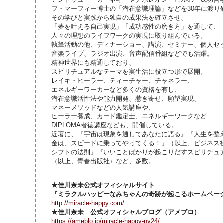
フ・マーフィー博士の「潜在意識理論」などを30年に渡り
その学びと実践から独自の成果法を確立させ、
「夢を叶える自己実現」「成功感性の磨き方」を通して、
人々の理想のライフワークの実現に取り組んでいる。
執筆活動の他、ディナーショー、講演、セミナー、個人セ
音楽ライブ、ラジオ出演、音声配信番組などでも活躍。
精神世界にも精通しており、
スピリチュアルなテーマを実生活に役立つ形で展開。
レイキ・ヒーラー、ティーチャー、チャネラー、
エネルギーワーカーなど多くの資格を有し、
潜在意識活性法や能力開発、惹き寄せ、願望実現、
マネーメソッドなどの人気講座や、
ヒーラー養成、カード鑑定士、エネルギーワークなど
DIPLOMA者徳講座なども、開催している。
近著に、『宇宙は現象を通してあなたに語る』『人生を整
金は、スピードに乗ってやってくる！』（以上、ビジネス
シフトの法則』『いいことばかりが起こりだすスピリチュ
（以上、青春出版社）など、多数。
★佳川奈未公式オフィシャルサイト
『ミラクルハッピーなみちゃんの奇跡が起こるホームペー
http://miracle-happy.com/
★佳川奈未 公式オフィシャルブログ（アメブロ）
https://ameblo.jp/miracle-happy-ny24/