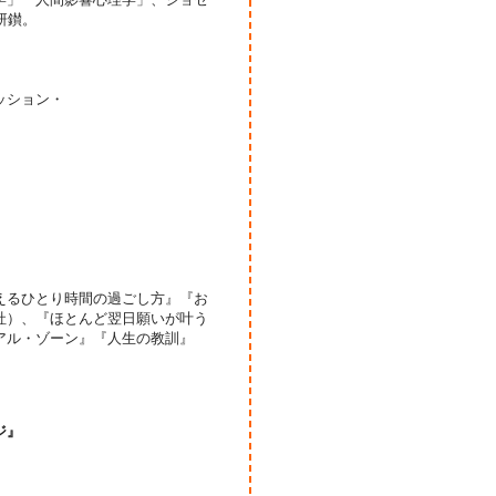
研鑚。
ッション・
えるひとり時間の過ごし方』『お
社）、『ほとんど翌日願いが叶う
アル・ゾーン』『人生の教訓』
ジ』