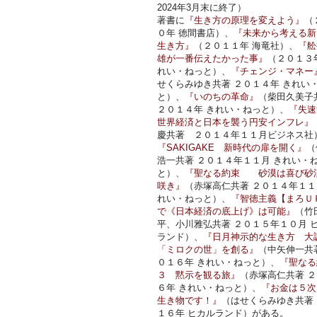
2024年3月末に終了）
著書に
『生き方の原理を変えよう』
（
０年 徳間書店）、
『未来から考える新
生き方』
（２０１１年 海竜社）、
『舩
雄が一番伝えたかった事』
（２０１３
れい・ねっと）、
『チェンジ・マネー
せくらみゆき共著 ２０１４年 きれい
と）、
『いのちの革命』
（柴田久美子
２０１４年 きれい・ねっと）、
『失速
世界経済と日本を襲う円安インフレ』
慶共著 ２０１４年１１月ビジネス社
『SAKIGAKE 新時代の扉を開く』
（
浩一共著 ２０１４年１１月 きれい・
と）、
『聖なる約束 砂漠は喜び砂
咲き』
（赤塚高仁共著 ２０１４年１１
れい・ねっと）、
『智徳主義【まろＵ
で《日本経済の底上げ》は可能』
（竹
平、小川雅弘共著 ２０１５年１０月 
ランド）、
『日月神示的な生き方 大
「ミロクの世」を創る』
（中矢伸一共
０１６年 きれい・ねっと）、
『聖なる
３ 黙示を観る旅』
（赤塚高仁共著 
６年 きれい・ねっと）、
『お金は５次
生き物です！』
（はせくらみゆき共著
１６年 ヒカルランド）がある。