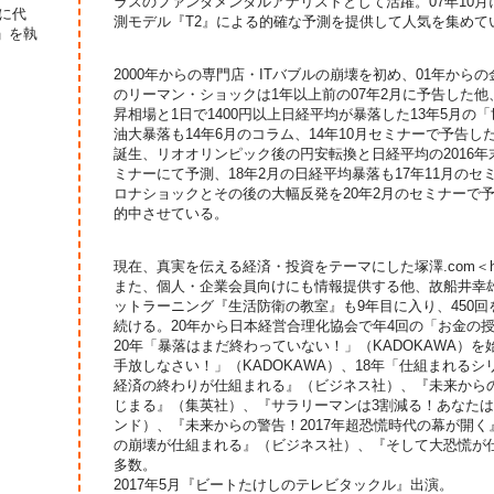
ラスのファンダメンタルアナリストとして活躍。07年10
に代
測モデル『T2』による的確な予測を提供して人気を集めて
」を執
2000年からの専門店・ITバブルの崩壊を初め、01年からの
のリーマン・ショックは1年以上前の07年2月に予告した他
昇相場と1日で1400円以上日経平均が暴落した13年5月の
油大暴落も14年6月のコラム、14年10月セミナーで予告
誕生、リオオリンピック後の円安転換と日経平均の2016年末1
ミナーにて予測、18年2月の日経平均暴落も17年11月のセ
ロナショックとその後の大幅反発を20年2月のセミナーで
的中させている。
現在、真実を伝える経済・投資をテーマにした塚澤.com＜http:/
また、個人・企業会員向けにも情報提供する他、故船井幸
ットラーニング『生活防衛の教室』も9年目に入り、450
続ける。20年から日本経営合理化協会で年4回の「お金の
20年「暴落はまだ終わっていない！」（KADOKAWA）を
手放しなさい！」（KADOKAWA）、18年「仕組まれる
経済の終わりが仕組まれる』（ビジネス社）、『未来から
じまる』（集英社）、『サラリーマンは3割減る！あなたは
ンド）、『未来からの警告！2017年超恐慌時代の幕が開
の崩壊が仕組まれる』（ビジネス社）、『そして大恐慌が
多数。
2017年5月『ビートたけしのテレビタックル』出演。