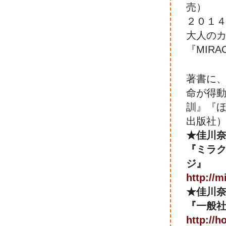
売）
２０１
大人の
『MIRA
著書に
命が得
訓』『
出版社
★佳川
『ミラ
ジ』
http://m
★佳川
『一般
http://h