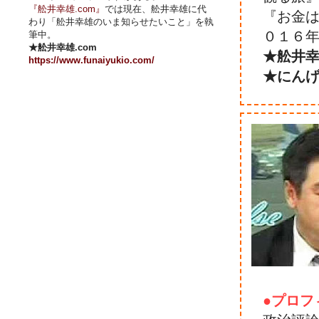
『舩井幸雄.com』
では現在、舩井幸雄に代
『お金は
わり「舩井幸雄のいま知らせたいこと」を執
０１６年
筆中。
★舩井幸雄.com
★舩井幸
https://www.funaiyukio.com/
★にん
●プロフ