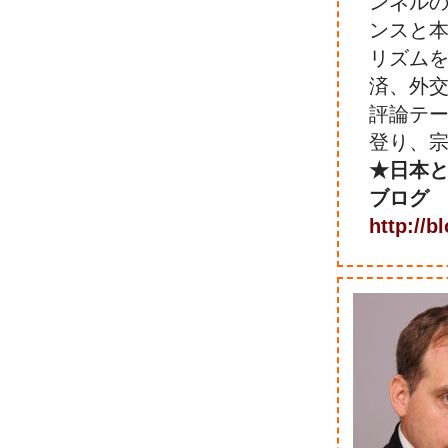
ンネル
ンスと
リズム
済、外
評論テ
登り、
★日本
ブログ
http://b