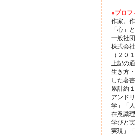
●プロフ
作家。
「心」
一般社
株式会
（２０１
上記の
生き方
した著
累計約
アンド
学」「
在意識
学びと
実現」