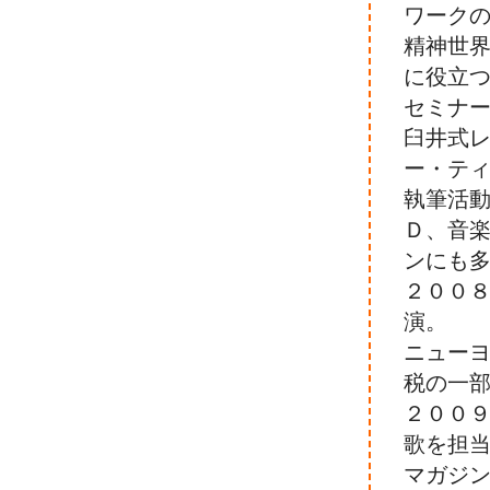
ワーク
精神世
に役立
セミナ
臼井式
ー・テ
執筆活
Ｄ、音
ンにも
２００
演。
ニュー
税の一
２００９
歌を担当
マガジン