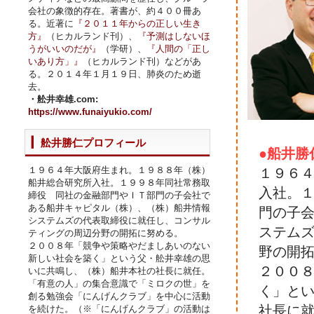
会社の象徴的存在。著書が、約４００冊あ
る。近著に
『２０１１年からの正しい生き
方』
（ヒカルランド刊）、
『予測はしないほ
うがいいのだが』
（学研）、
『人間の「正し
いあり方」』
（ヒカルランド刊）などがあ
る。２０１４年１月１９日、肺炎のため逝
去。
・舩井幸雄.com:
https://www.funaiyukio.com/
舩井勝仁プロフィール
●船井勝
１９６４年大阪府生まれ。１９８８年（株）
１９６
船井総合研究所入社。１９９８年同社常務取
入社。
締役 同社の金融部門やＩＴ部門の子会社で
ある船井キャピタル（株）、（株）船井情報
門の子
システムズの代表取締役に就任し、コンサル
ステム
ティングの周辺分野の開拓に努める。
２００８年「競争や策略やだましあいのない
野の開
新しい社会を築く」という父・舩井幸雄の思
２００
いに共鳴し、（株）船井本社の社長に就任。
「有意の人」の集合意識で「ミロクの世」を
く」と
創る勉強会「にんげんクラブ」を中心に活動
社長に
を続けた。（※「にんげんクラブ」の活動は