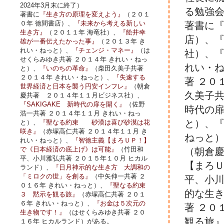
2024年3月末に終了）
る勉強
著書に
『生き方の原理を変えよう』
（２０１
０年 徳間書店）、
『未来から考える新しい
著書に『
生き方』
（２０１１年 海竜社）、
『舩井幸
店）、『
雄が一番伝えたかった事』
（２０１３年 き
れい・ねっと）、
『チェンジ・マネー』
（は
社）、『
せくらみゆき共著 ２０１４年 きれい・ねっ
れい・
と）、
『いのちの革命』
（柴田久美子共著
２０１４年 きれい・ねっと）、
『失速する
著 ２０
世界経済と日本を襲う円安インフレ』
（朝倉
久美子共
慶共著 ２０１４年１１月ビジネス社）、
『SAKIGAKE 新時代の扉を開く』
（佐野
時代の扉
浩一共著 ２０１４年１１月 きれい・ねっ
と）、『
と）、
『聖なる約束 砂漠は喜び砂漠は花
咲き』
（赤塚高仁共著 ２０１４年１１月 き
ねっと
れい・ねっと）、
『智徳主義【まろＵＰ！】
で《日本経済の底上げ》は可能』
（竹田和
（朝倉慶
平、小川雅弘共著 ２０１５年１０月 ヒカル
【まろ
ランド）、
『日月神示的な生き方 大調和の
「ミロクの世」を創る』
（中矢伸一共著 ２
平、小川
０１６年 きれい・ねっと）、
『聖なる約束
的な生
３ 黙示を観る旅』
（赤塚高仁共著 ２０１
６年 きれい・ねっと）、
『お金は５次元の
著 ２０
生き物です！』
（はせくらみゆき共著 ２０
観る旅』
１６年 ヒカルランド）がある。