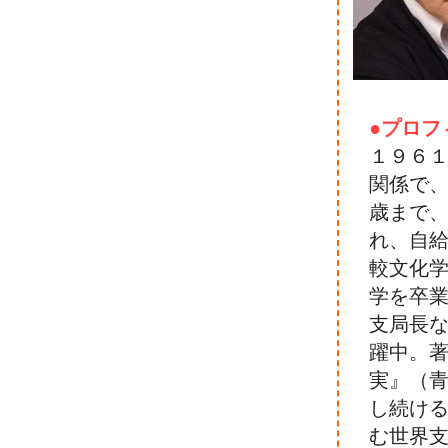
●プロフ
１９６
関係で
歳まで
れ、自
較文化
学を卒
支局長
躍中。
実』（
し続け
む世界