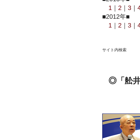
1
｜
2
｜
3
｜
■2012年■
1
｜
2
｜
3
｜
サイト内検索
◎「舩