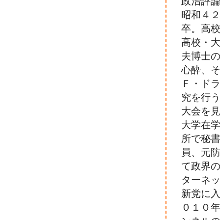
政治評
昭和４
卒。高
高校・
夫博士
心酔、
Ｆ・ド
究を行
大会を
大学在
所で秘
員、元
て政界
ターネ
新党に
０１０