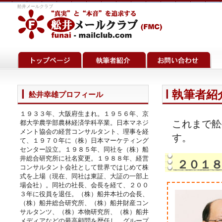
舩井メールクラブ
執筆者紹介
舩井幸雄プロフィール
１９３３年、大阪府生まれ。１９５６年、京
これまで舩
都大学農学部農林経済学科卒業。日本マネジ
メント協会の経営コンサルタント、理事を経
す。
て、１９７０年に（株）日本マーケティング
センター設立。１９８５年、同社を（株）船
井総合研究所に社名変更。１９８８年、経営
２０１
コンサルタント会社として世界ではじめて株
式を上場（現在、同社は東証、大証の一部上
場会社）。同社の社長、会長を経て、２００
３年に役員を退任。（株）船井本社の会長、
（株）船井総合研究所、（株）船井財産コン
サルタンツ、（株）本物研究所、（株）船井
メディアなどの最高顧問を歴任し、グループ