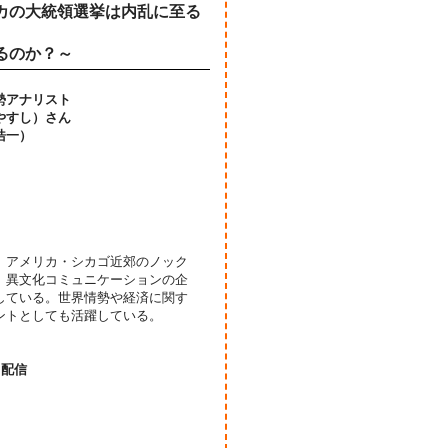
カの大統領選挙は内乱に至る
るのか？～
勢アナリスト
やすし）さん
浩一）
、アメリカ・シカゴ近郊のノック
、異文化コミュニケーションの企
している。世界情勢や経済に関す
ントとしても活躍している。
日配信