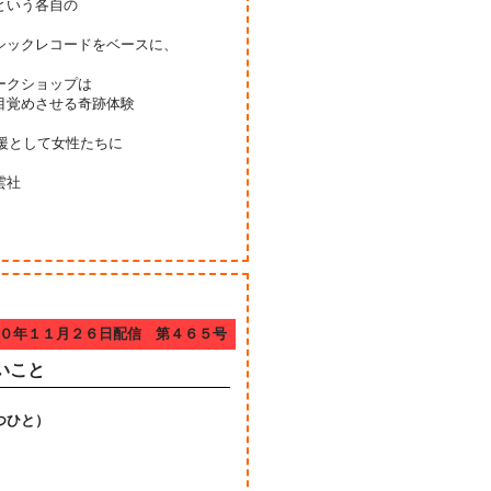
という各自の
シックレコードをベースに、
ークショップは
目覚めさせる奇跡体験
。
支援として女性たちに
雲社
０年１１月２６日配信 第４６５号
いこと
つひと）