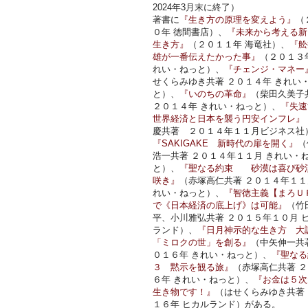
2024年3月末に終了）
著書に
『生き方の原理を変えよう』
（
０年 徳間書店）、
『未来から考える新
生き方』
（２０１１年 海竜社）、
『舩
雄が一番伝えたかった事』
（２０１３
れい・ねっと）、
『チェンジ・マネー
せくらみゆき共著 ２０１４年 きれい
と）、
『いのちの革命』
（柴田久美子
２０１４年 きれい・ねっと）、
『失速
世界経済と日本を襲う円安インフレ』
慶共著 ２０１４年１１月ビジネス社
『SAKIGAKE 新時代の扉を開く』
（
浩一共著 ２０１４年１１月 きれい・
と）、
『聖なる約束 砂漠は喜び砂
咲き』
（赤塚高仁共著 ２０１４年１１
れい・ねっと）、
『智徳主義【まろＵ
で《日本経済の底上げ》は可能』
（竹
平、小川雅弘共著 ２０１５年１０月 
ランド）、
『日月神示的な生き方 大
「ミロクの世」を創る』
（中矢伸一共
０１６年 きれい・ねっと）、
『聖なる
３ 黙示を観る旅』
（赤塚高仁共著 
６年 きれい・ねっと）、
『お金は５次
生き物です！』
（はせくらみゆき共著
１６年 ヒカルランド）がある。