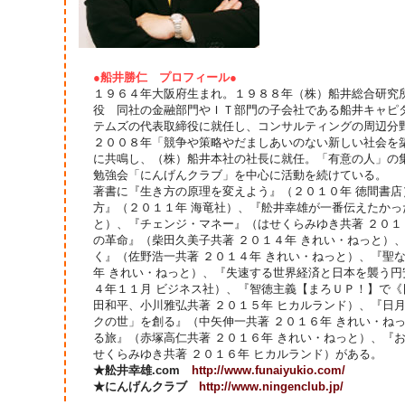
●船井勝仁 プロフィール●
１９６４年大阪府生まれ。１９８８年（株）船井総合研究
役 同社の金融部門やＩＴ部門の子会社である船井キャピ
テムズの代表取締役に就任し、コンサルティングの周辺分
２００８年「競争や策略やだましあいのない新しい社会を
に共鳴し、（株）船井本社の社長に就任。「有意の人」の
勉強会「にんげんクラブ」を中心に活動を続けている。
著書に『生き方の原理を変えよう』（２０１０年 徳間書
方』（２０１１年 海竜社）、『舩井幸雄が一番伝えたかっ
と）、『チェンジ・マネー』（はせくらみゆき共著 ２０１
の革命』（柴田久美子共著 ２０１４年 きれい・ねっと）、『
く』（佐野浩一共著 ２０１４年 きれい・ねっと）、『聖
年 きれい・ねっと）、『失速する世界経済と日本を襲う円
４年１１月 ビジネス社）、『智徳主義【まろＵＰ！】で
田和平、小川雅弘共著 ２０１５年 ヒカルランド）、『日
クの世」を創る』（中矢伸一共著 ２０１６年 きれい・ね
る旅』（赤塚高仁共著 ２０１６年 きれい・ねっと）、『
せくらみゆき共著 ２０１６年 ヒカルランド）がある。
★舩井幸雄.com
http://www.funaiyukio.com/
★にんげんクラブ
http://www.ningenclub.jp/