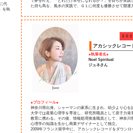
で夢を叶え、「どれだけ幸せになれるか？」を自らが実践
に代
た持ち馬を、風水の実践で、Ｇ１に何度も優勝させて開運
」を執
２０２
アカシックレコー
●執筆者名●
Noel Spiritual
ジュネさん
●プロフィール●
神奈川県出身。シャーマンの家系に生まれ、幼少より心を
大学では産業心理学を専攻し、研究所職員として原子力発
教育に携わる。その後、情報処理推進職員として、神奈川
心理学の知識を生かし商業デザイナーとして独立。
2009年フランス留学中に、アカシックレコードをダウンロ