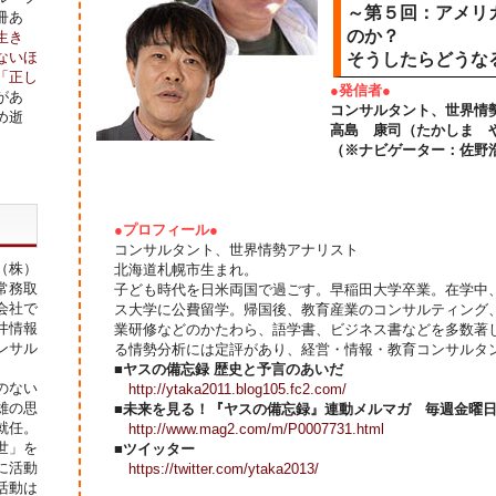
～第５回：アメリ
冊あ
のか？
生き
ないほ
そうしたらどうな
「正し
●発信者●
があ
コンサルタント、世界情
め逝
高島 康司（たかしま 
（※ナビゲーター：佐野
●プロフィール●
コンサルタント、世界情勢アナリスト
（株）
北海道札幌市生まれ。
常務取
子ども時代を日米両国で過ごす。早稲田大学卒業。在学中
会社で
ス大学に公費留学。帰国後、教育産業のコンサルティング
井情報
業研修などのかたわら、語学書、ビジネス書などを多数著
ンサル
る情勢分析には定評があり、経営・情報・教育コンサルタ
■ヤスの備忘録 歴史と予言のあいだ
のない
http://ytaka2011.blog105.fc2.com/
雄の思
■未来を見る！『ヤスの備忘録』連動メルマガ 毎週金曜
就任。
http://www.mag2.com/m/P0007731.html
世」を
■ツイッター
に活動
https://twitter.com/ytaka2013/
活動は