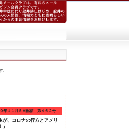
す。
０年１１月５日配信 第４６２号
生が、コロナの行方とアメリ
！」