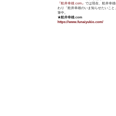
『舩井幸雄.com』
では現在、舩井幸雄
わり「舩井幸雄のいま知らせたいこと
筆中。
★舩井幸雄.com
https://www.funaiyukio.com/