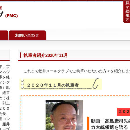
執筆者紹介2020年11月
年、京
これまで舩井メールクラブでご執筆いただいた方々を紹介しま
マネジ
事を経
ィング
２０２０年１１月の執筆者
株）船
、経営
めて株
一部上
２００
２０２
会長、
産コン
動画「高島康司先
）船井
カ大統領選を語る
ループ