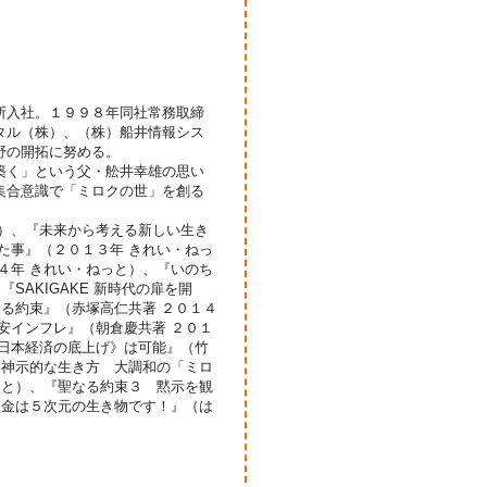
所入社。１９９８年同社常務取締
タル（株）、（株）船井情報シス
野の開拓に努める。
築く」という父・舩井幸雄の思い
集合意識で「ミロクの世」を創る
店）、『未来から考える新しい生き
た事』（２０１３年 きれい・ねっ
４年 きれい・ねっと）、『いのち
SAKIGAKE 新時代の扉を開
なる約束』（赤塚高仁共著 ２０１４
安インフレ』（朝倉慶共著 ２０１
《日本経済の底上げ》は可能』（竹
月神示的な生き方 大調和の「ミロ
っと）、『聖なる約束３ 黙示を観
お金は５次元の生き物です！』（は