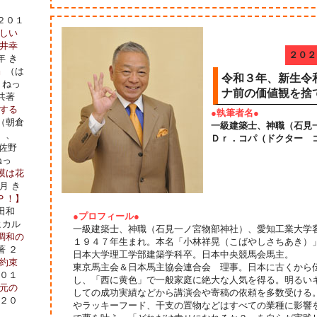
２０１
しい
井幸
２０２
年 き
』
（は
令和３年、新生令
・ねっ
ナ前の価値観を捨
共著
する
●執筆者名●
（朝倉
一級建築士、神職（石見
）、
Ｄｒ．コパ（ドクター 
佐野
ねっ
漠は花
月 き
Ｐ！】
田和
●プロフィール●
ヒカル
一級建築士、神職（石見一ノ宮物部神社）、愛知工業大学
調和の
１９４７年生まれ。本名「小林祥晃（こばやしさちあき）
著 ２
日本大学理工学部建築学科卒。日本中央競馬会馬主。
約束
東京馬主会＆日本馬主協会連合会 理事。日本に古くから
２０１
し、「西に黄色」で一般家庭に絶大な人気を得る。明るい
元の
しての成功実績などから講演会や寄稿の依頼を多数受ける
 ２０
やラッキーフード、干支の置物などはすべての業種に影響