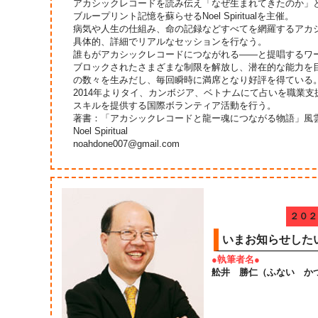
アカシックレコードを読み伝え「なぜ生まれてきたのか」
ブループリント記憶を蘇らせるNoel Spiritualを主催。
病気や人生の仕組み、命の記録などすべてを網羅するアカ
具体的、詳細でリアルなセッションを行なう。
誰もがアカシックレコードにつながれる――と提唱するワ
ブロックされたさまざまな制限を解放し、潜在的な能力を
の数々を生みだし、毎回瞬時に満席となり好評を得ている
2014年よりタイ、カンボジア、ベトナムにて占いを職業
スキルを提供する国際ボランティア活動を行う。
著書：「アカシックレコードと龍ー魂につながる物語」風
Noel Spiritual
noahdone007@gmail.com
２０２
いまお知らせした
●執筆者名●
舩井 勝仁（ふない か