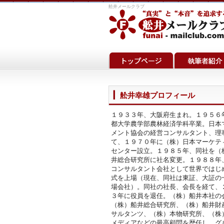
舩井メールクラブ
舩井幸雄プロフィール
１９３３年、大阪府生まれ。１９５６
都大学農学部農林経済学科卒業。日本
メント協会の経営コンサルタント、理
て、１９７０年に（株）日本マーケテ
センター設立。１９８５年、同社を（
井総合研究所に社名変更。１９８８年
コンサルタント会社として世界ではじ
式を上場（現在、同社は東証、大証の
場会社）。同社の社長、会長を経て、
３年に役員を退任。（株）船井本社の
（株）船井総合研究所、（株）船井財
サルタンツ、（株）本物研究所、（株
メディアなどの最高顧問を歴任し、グ