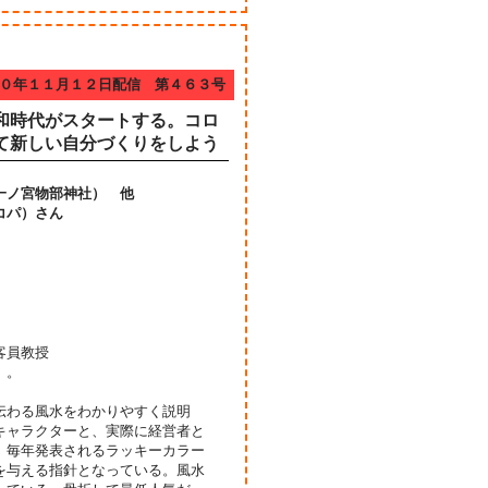
０年１１月１２日配信 第４６３号
和時代がスタートする。コロ
て新しい自分づくりをしよう
一ノ宮物部神社） 他
コパ）さん
客員教授
」。
伝わる風水をわかりやすく説明
キャラクターと、実際に経営者と
。毎年発表されるラッキーカラー
を与える指針となっている。風水