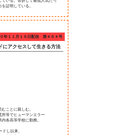
している。骨折して最低人気だっ
力を証明している。
０年１１月１９日配信 第４６４号
ドにアクセスして生きる方法
読むことに親しむ。
電所等でヒューマンエラー
県内各高等学校に勤務。
ードし以来、