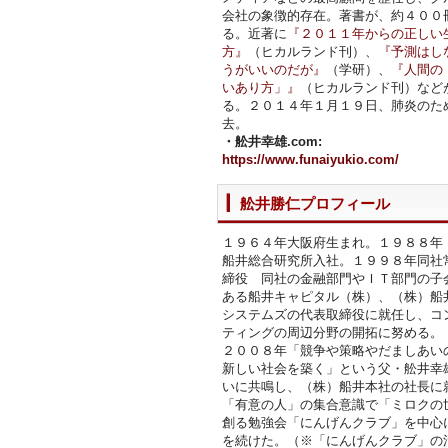
会社の象徴的存在。著書が、約４００
る。近著に
『２０１１年からの正しい
方』
（ヒカルランド刊）、
『予測はし
うがいいのだが』
（学研）、
『人間の
いあり方」』
（ヒカルランド刊）など
る。２０１４年１月１９日、肺炎のた
去。
・舩井幸雄.com:
https://www.funaiyukio.com/
舩井勝仁プロフィール
１９６４年大阪府生まれ。１９８８年
船井総合研究所入社。１９９８年同社
締役 同社の金融部門やＩＴ部門の子
ある船井キャピタル（株）、（株）船
システムズの代表取締役に就任し、コ
ティングの周辺分野の開拓に努める。
２００８年「競争や策略やだましあい
新しい社会を築く」という父・舩井幸
いに共鳴し、（株）船井本社の社長に
「有意の人」の集合意識で「ミロクの
創る勉強会「にんげんクラブ」を中心
を続けた。（※「にんげんクラブ」の