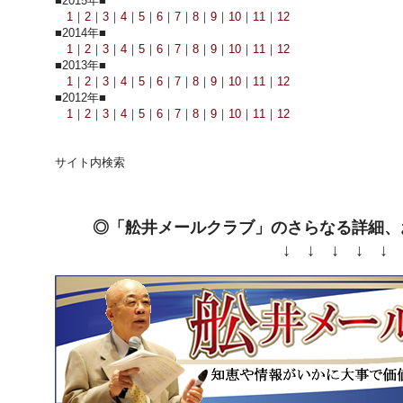
■2015年■
1
｜
2
｜
3
｜
4
｜
5
｜
6
｜
7
｜
8
｜
9
｜
10
｜
11
｜
12
■2014年■
1
｜
2
｜
3
｜
4
｜
5
｜
6
｜
7
｜
8
｜
9
｜
10
｜
11
｜
12
■2013年■
1
｜
2
｜
3
｜
4
｜
5
｜
6
｜
7
｜
8
｜
9
｜
10
｜
11
｜
12
■2012年■
1
｜
2
｜
3
｜
4
｜
5
｜
6
｜
7
｜
8
｜
9
｜
10
｜
11
｜
12
サイト内検索
◎「舩井メールクラブ」のさらなる詳細、
↓ ↓ ↓ ↓ ↓