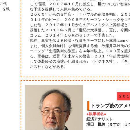
に代
して活躍。２００７年１０月に独立し、世の中にない独自
」を執
な予測を提供して人気を集めている。
２０００年からの専門店・ＩＴバブルの崩壊を初め、２０
０１１年のピーク、２００８年のリーマン・ショックを１
した他、２０１２年１１月からのアベノミクス上昇相場と
暴落した２０１３年５月に「世紀の大暴落」、更に、今回
コラム、２０１４年１０月のセミナーで予告した。
現在、真実を伝える経済・投資をテーマにした塚澤.com＜
また、個人会員向けにも情報提供する他、故船井幸雄氏の
ーニング『生活防衛の教室』を４年半以上、２００回を超
る。著書は、近著『未来からの警告！２０１７年超恐慌時
して偽装経済の崩壊が仕組まれる』（ビジネス社）、『そ
ネス社）などがある。
２０１
トランプ後のアメ
●執筆者名●
経済アナリスト
増田 悦佐（ますだ え