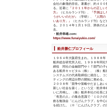
会社の象徴的存在。著書が、約４００
る。近著に
『２０１１年からの正しい
方』
（ヒカルランド刊）、
『予測はし
うがいいのだが』
（学研）、
『人間の
いあり方」』
（ヒカルランド刊）など
る。２０１４年１月１９日、肺炎のた
去。
・舩井幸雄.com:
https://www.funaiyukio.com/
舩井勝仁プロフィール
１９６４年大阪府生まれ。１９８８年
船井総合研究所入社。１９９８年同社
締役 同社の金融部門やＩＴ部門の子
ある船井キャピタル（株）、（株）船
システムズの代表取締役に就任し、コ
ティングの周辺分野の開拓に努める。
２００８年「競争や策略やだましあい
新しい社会を築く」という父・舩井幸
いに共鳴し、（株）船井本社の社長に
「有意の人」の集合意識で「ミロクの
創る勉強会「にんげんクラブ」を中心
を続けた。（※「にんげんクラブ」の