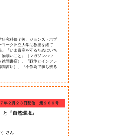
学研究科修了後、ジョンズ・ホプ
ーヨーク州立大学助教授を経て、
論』『いま資産を守るためにいち
す物凄いこと』（マガジンハウ
（徳間書店）、『戦争とインフレ
徳間書店）、『不作為で勝ち残る
７年２月２３日配信 第２６９号
』と『自然環境』
い）さん