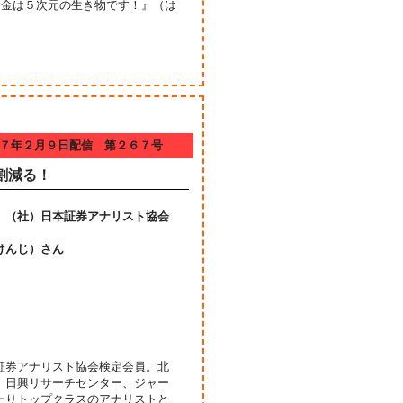
お金は５次元の生き物です！』（は
７年２月９日配信 第２６７号
割減る！
、（社）日本証券アナリスト協会
けんじ）さん
証券アナリスト協会検定会員。北
、日興リサーチセンター、ジャー
たりトップクラスのアナリストと