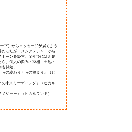
ループ）からメッセージが届くよう
婦だったが、メシアメジャーから
ストーンを経営。３年後には川越
わら、個人の悩み・家相・土地・
動も開始。
 時の終わりと時の始まり』（ヒ
ーの未来リーディング』（ヒカル
アメジャー』（ヒカルランド）
）