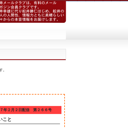
す。
７年２月２日配信 第２６６号
いこと