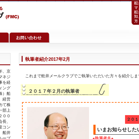
執筆者紹介2017年2月
年、京
これまで舩井メールクラブでご執筆いただいた方々を紹介しま
マネジ
事を経
ィング
２０１７年２月の執筆者
株）船
、経営
めて株
一部上
２００
２０１
会長、
産コン
いまお知らせした
）船井
ループ
●執筆者名●