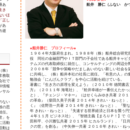
冊あ
舩井 勝仁（ふない か
生き
ないほ
「正し
があ
め逝
●船井勝仁 プロフィール●
１９６４年大阪府生まれ。１９８８年（株）船井総合研究
役 同社の金融部門やＩＴ部門の子会社である船井キャピ
テムズの代表取締役に就任し、コンサルティングの周辺分
２００８年「競争や策略やだましあいのない新しい社会を
（株）
に共鳴し、（株）船井本社の社長に就任。「有意の人」の
常務取
勉強会「にんげんクラブ」を中心に活動を続けている。
会社で
著書に『生き方の原理を変えよう』（２０１０年 徳間書
井情報
方』（２０１１年 海竜社）、『舩井幸雄が一番伝えたかっ
ンサル
と）、『チェンジ・マネー』（はせくらみゆき共著 ２０１
の革命』（柴田久美子共著 ２０１４年 きれい・ねっと）、『
のない
く』（佐野浩一共著 ２０１４年 きれい・ねっと）、『聖
雄の思
年 きれい・ねっと）、『失速する世界経済と日本を襲う円
就任。
４年１１月 ビジネス社）、『智徳主義【まろＵＰ！】で
世」を
田和平、小川雅弘共著 ２０１５年 ヒカルランド）、『日
に活動
クの世」を創る』（中矢伸一共著 ２０１６年 きれい・ね
活動は