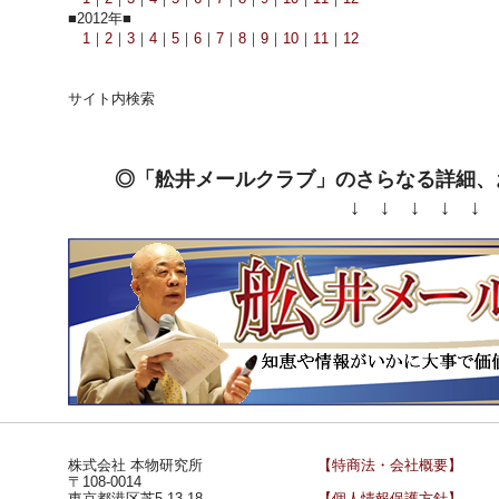
■2012年■
1
｜
2
｜
3
｜
4
｜
5
｜
6
｜
7
｜
8
｜
9
｜
10
｜
11
｜
12
サイト内検索
◎「舩井メールクラブ」のさらなる詳細、
↓ ↓ ↓ ↓ ↓
株式会社 本物研究所
【特商法・会社概要】
〒108-0014
東京都港区芝5-13-18
【個人情報保護方針】