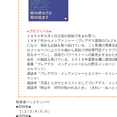
●プロフィール●
１９５４年９月１日土佐の高知で生まれ育つ。
１９８７年からメシアメジャー（プレアデス星団の7人グ
になり、現在も記録を取り続けている。ごく普通の専業主
のメッセージにより５６歳から高知で浄化専門店アイラブ
店をオープンし、店頭でパワーストーンの販売をするかた
会社・の相談も受けている。２０１６年還暦を機に講演活
著書『プレアデス メシアメジャーからの黙示メッセージ
カルランド）
鼎談本『プレアデス・メシアメジャーとエドガー・ケイシ
ランド）
鼎談本『天皇とユダヤとキリストそしてプレアデス・メシ
鼎談本『時は今 封印が拓かれるとき』（きれい・ねっと
執筆者バックナンバー
■2026年■
1
｜
2
｜
3
｜
4
｜
5
｜
6
｜
■2025年■