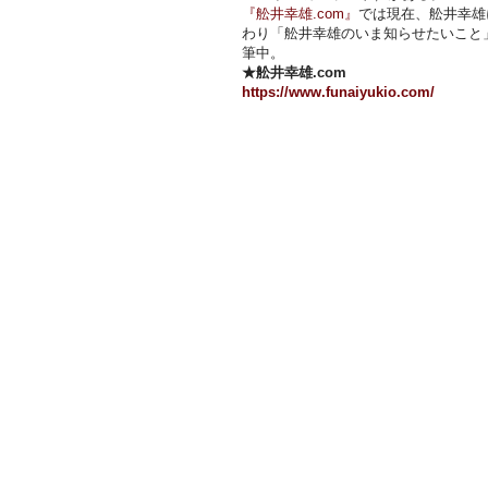
『舩井幸雄.com』
では現在、舩井幸雄
わり「舩井幸雄のいま知らせたいこと
筆中。
★舩井幸雄.com
https://www.funaiyukio.com/