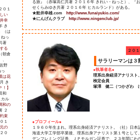
る旅』（赤塚高仁共著 ２０１６年 きれい・ねっと）、『
せくらみゆき共著 ２０１６年 ヒカルランド）がある。
２０１
★舩井幸雄.com
http://www.funaiyukio.com/
しい
★にんげんクラブ
http://www.ningenclub.jp/
井幸
年 き
』
（は
・ねっ
共著
する
２０１
（朝倉
）、
サラリーマンは３
佐野
●執筆者名●
ねっ
理系出身経済アナリスト
漠は花
検定会員
月 き
塚澤 健二（つかざわ 
Ｐ！】
田和
ヒカル
調和の
著 ２
約束
２０１
●プロフィール●
元の
１９６０年生まれ。理系出身経済アナリスト。（社）日本
 ２０
海道大学工学部卒業後、理系出身アナリスト第１号として
デンフレミング証券、ＪＰモルガン証券で、２３年間にわ