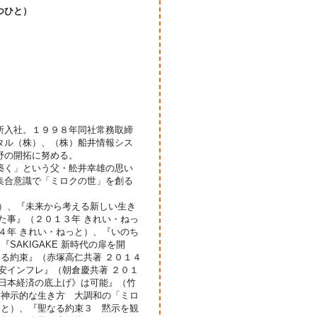
つひと）
所入社。１９９８年同社常務取締
タル（株）、（株）船井情報シス
野の開拓に努める。
築く」という父・舩井幸雄の思い
集合意識で「ミロクの世」を創る
店）、『未来から考える新しい生き
た事』（２０１３年 きれい・ねっ
４年 きれい・ねっと）、『いのち
SAKIGAKE 新時代の扉を開
なる約束』（赤塚高仁共著 ２０１４
安インフレ』（朝倉慶共著 ２０１
《日本経済の底上げ》は可能』（竹
月神示的な生き方 大調和の「ミロ
っと）、『聖なる約束３ 黙示を観