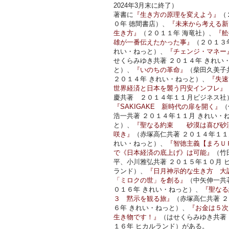
2024年3月末に終了）
著書に
『生き方の原理を変えよう』
（
０年 徳間書店）、
『未来から考える新
生き方』
（２０１１年 海竜社）、
『舩
雄が一番伝えたかった事』
（２０１３
れい・ねっと）、
『チェンジ・マネー
せくらみゆき共著 ２０１４年 きれい
と）、
『いのちの革命』
（柴田久美子
２０１４年 きれい・ねっと）、
『失速
世界経済と日本を襲う円安インフレ』
慶共著 ２０１４年１１月ビジネス社
『SAKIGAKE 新時代の扉を開く』
（
浩一共著 ２０１４年１１月 きれい・
と）、
『聖なる約束 砂漠は喜び砂
咲き』
（赤塚高仁共著 ２０１４年１１
れい・ねっと）、
『智徳主義【まろＵ
で《日本経済の底上げ》は可能』
（竹
平、小川雅弘共著 ２０１５年１０月 
ランド）、
『日月神示的な生き方 大
「ミロクの世」を創る』
（中矢伸一共
０１６年 きれい・ねっと）、
『聖なる
３ 黙示を観る旅』
（赤塚高仁共著 
６年 きれい・ねっと）、
『お金は５次
生き物です！』
（はせくらみゆき共著
１６年 ヒカルランド）がある。