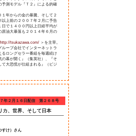
の予測モデル『Ｔ２』による的確
０１年からの金の暴騰、そして２
年以上前の２００７年２月に予告
１日で１４００円以上日経平均が
の原油大暴落も２０１４年６月の
http://tsukazawa.com/
＞を主宰。
グループ会社でインターネットラ
えるロングセラー番組を毎週続け
代の幕が開く』（集英社）、『そ
して大恐慌が仕組まれる』（ビジ
７年２月１６日配信 第２６８号
リカ、世界、そして日本
つすけ）さん