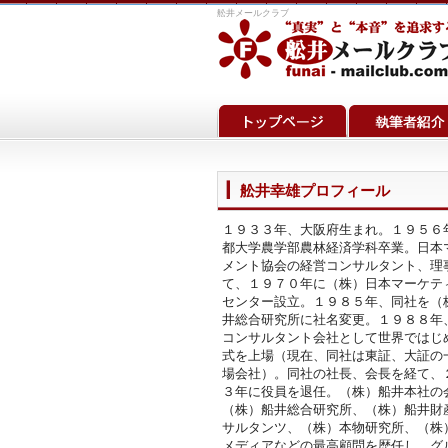
舩井メールクラブ
舩井幸雄プロフィール
１９３３年、大阪府生まれ。１９５６
都大学農学部農林経済学科卒業。日本
メント協会の経営コンサルタント、理
て、１９７０年に（株）日本マーケテ
センター設立。１９８５年、同社を（
井総合研究所に社名変更。１９８８年
コンサルタント会社として世界ではじ
式を上場（現在、同社は東証、大証の
場会社）。同社の社長、会長を経て、
３年に役員を退任。（株）船井本社の
（株）船井総合研究所、（株）船井財
サルタンツ、（株）本物研究所、（株
メディアなどの最高顧問を歴任し、グ