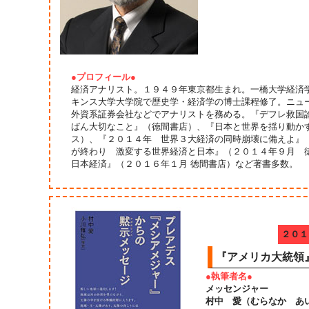
●プロフィール●
経済アナリスト。１９４９年東京都生まれ。一橋大学経済
キンス大学大学院で歴史学・経済学の博士課程修了。ニュ
外資系証券会社などでアナリストを務める。『デフレ救国
ばん大切なこと』（徳間書店）、『日本と世界を揺り動か
ス）、『２０１４年 世界３大経済の同時崩壊に備えよ』
が終わり 激変する世界経済と日本』（２０１４年９月 
日本経済』（２０１６年１月 徳間書店）など著書多数。
２０１
『アメリカ大統領
●執筆者名●
メッセンジャー
村中 愛（むらなか あ