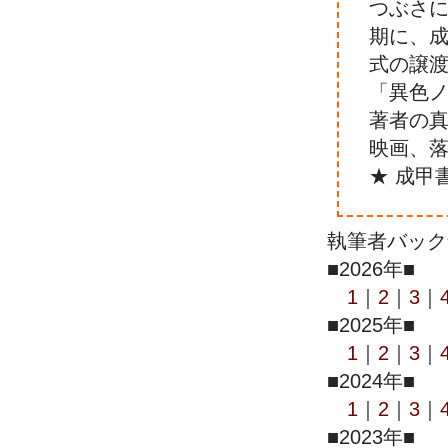
つぶさ
期に、
式の譲
「異色
著者の
映画、
★ 成甲
執筆者バック
■2026年■
1
｜
2
｜
3
｜
■2025年■
1
｜
2
｜
3
｜
■2024年■
1
｜
2
｜
3
｜
■2023年■