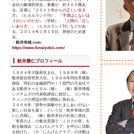
会社の象徴的存在。著書が、約４００冊あ
る。近著に
『２０１１年からの正しい生き
方』
（ヒカルランド刊）、
『予測はしないほ
うがいいのだが』
（学研）、
『人間の「正し
いあり方」』
（ヒカルランド刊）などがあ
る。２０１４年１月１９日、肺炎のため逝
去。
・舩井幸雄.com:
https://www.funaiyukio.com/
舩井勝仁プロフィール
１９６４年大阪府生まれ。１９８８年（株）
船井総合研究所入社。１９９８年同社常務取
締役 同社の金融部門やＩＴ部門の子会社で
ある船井キャピタル（株）、（株）船井情報
システムズの代表取締役に就任し、コンサル
ティングの周辺分野の開拓に努める。
２００８年「競争や策略やだましあいのない
新しい社会を築く」という父・舩井幸雄の思
いに共鳴し、（株）船井本社の社長に就任。
「有意の人」の集合意識で「ミロクの世」を
創る勉強会「にんげんクラブ」を中心に活動
を続けた。（※「にんげんクラブ」の活動は