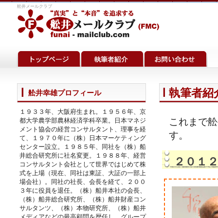
舩井メールクラブ
執筆者紹介
舩井幸雄プロフィール
１９３３年、大阪府生まれ。１９５６年、京
これまで舩
都大学農学部農林経済学科卒業。日本マネジ
メント協会の経営コンサルタント、理事を経
す。
て、１９７０年に（株）日本マーケティング
センター設立。１９８５年、同社を（株）船
井総合研究所に社名変更。１９８８年、経営
２０１
コンサルタント会社として世界ではじめて株
式を上場（現在、同社は東証、大証の一部上
場会社）。同社の社長、会長を経て、２００
３年に役員を退任。（株）船井本社の会長、
（株）船井総合研究所、（株）船井財産コン
サルタンツ、（株）本物研究所、（株）船井
メディアなどの最高顧問を歴任し、グループ