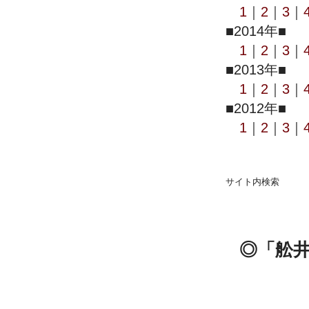
1
｜
2
｜
3
｜
■2014年■
1
｜
2
｜
3
｜
■2013年■
1
｜
2
｜
3
｜
■2012年■
1
｜
2
｜
3
｜
サイト内検索
◎「舩