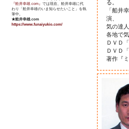
る。
『舩井幸雄.com』
では現在、舩井幸雄に代
わり「舩井幸雄のいま知らせたいこと」を執
「船井幸
筆中。
演、
★舩井幸雄.com
https://www.funaiyukio.com/
気の達
各地で
ＤＶＤ
ＤＶＤ
著作『ミ