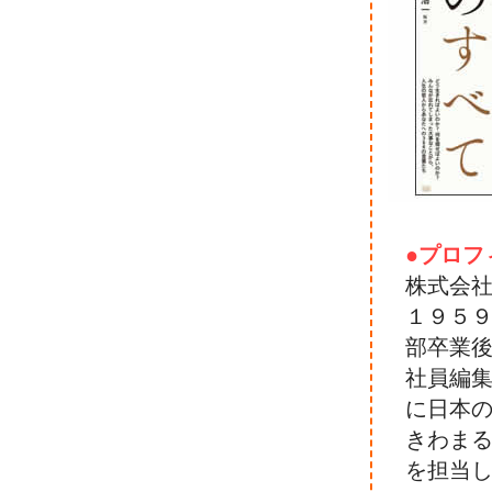
●プロフ
株式会
１９５
部卒業
社員編
に日本
きわま
を担当