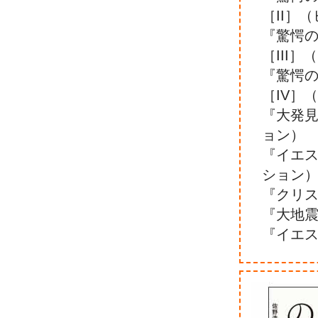
［II］
『驚愕
［III
『驚愕
［IV］
『大発
ョン）
『イエ
ション
『クリ
『大地
『イエス