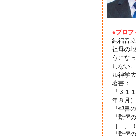
●プロフ
純福音
祖母の
うにな
しない
ル神学
著書：
『３１
年８月
『聖書
『驚愕
［Ｉ］
『驚愕