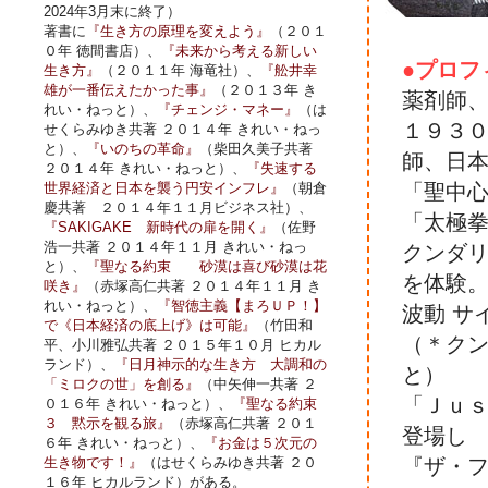
2024年3月末に終了）
著書に
『生き方の原理を変えよう』
（２０１
０年 徳間書店）、
『未来から考える新しい
●プロフ
生き方』
（２０１１年 海竜社）、
『舩井幸
雄が一番伝えたかった事』
（２０１３年 き
薬剤師
れい・ねっと）、
『チェンジ・マネー』
（は
１９３０
せくらみゆき共著 ２０１４年 きれい・ねっ
と）、
『いのちの革命』
（柴田久美子共著
師、日
２０１４年 きれい・ねっと）、
『失速する
世界経済と日本を襲う円安インフレ』
（朝倉
「聖中
慶共著 ２０１４年１１月ビジネス社）、
「太極拳
『SAKIGAKE 新時代の扉を開く』
（佐野
浩一共著 ２０１４年１１月 きれい・ねっ
クンダ
と）、
『聖なる約束 砂漠は喜び砂漠は花
を体験
咲き』
（赤塚高仁共著 ２０１４年１１月 き
れい・ねっと）、
『智徳主義【まろＵＰ！】
波動 サ
で《日本経済の底上げ》は可能』
（竹田和
（＊ク
平、小川雅弘共著 ２０１５年１０月 ヒカル
ランド）、
『日月神示的な生き方 大調和の
と）
「ミロクの世」を創る』
（中矢伸一共著 ２
「Ｊｕ
０１６年 きれい・ねっと）、
『聖なる約束
３ 黙示を観る旅』
（赤塚高仁共著 ２０１
登場し
６年 きれい・ねっと）、
『お金は５次元の
生き物です！』
（はせくらみゆき共著 ２０
『ザ・
１６年 ヒカルランド）がある。