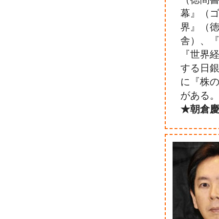
幕』（ゴ
界』（
舎）、『
『世界
する日
に『株
がある
★朝倉