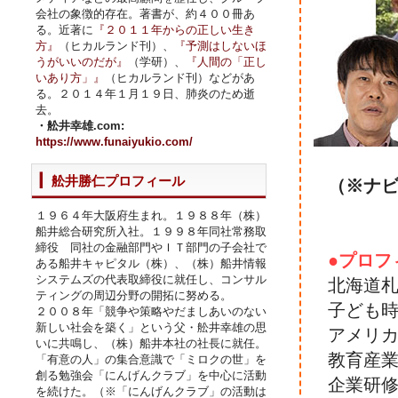
会社の象徴的存在。著書が、約４００冊あ
る。近著に
『２０１１年からの正しい生き
方』
（ヒカルランド刊）、
『予測はしないほ
うがいいのだが』
（学研）、
『人間の「正し
いあり方」』
（ヒカルランド刊）などがあ
る。２０１４年１月１９日、肺炎のため逝
去。
・舩井幸雄.com:
https://www.funaiyukio.com/
舩井勝仁プロフィール
（※ナ
１９６４年大阪府生まれ。１９８８年（株）
船井総合研究所入社。１９９８年同社常務取
締役 同社の金融部門やＩＴ部門の子会社で
●プロフ
ある船井キャピタル（株）、（株）船井情報
システムズの代表取締役に就任し、コンサル
北海道
ティングの周辺分野の開拓に努める。
子ども
２００８年「競争や策略やだましあいのない
新しい社会を築く」という父・舩井幸雄の思
アメリ
いに共鳴し、（株）船井本社の社長に就任。
教育産
「有意の人」の集合意識で「ミロクの世」を
創る勉強会「にんげんクラブ」を中心に活動
企業研
を続けた。（※「にんげんクラブ」の活動は