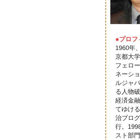
●プロフ
1960
京都大
フェロ
ネーシ
ルジャ
る人物
経済金
てゆけ
治ブロ
行。19
スト部門