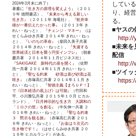
してい
2024年3月末に終了）
著書に
『生き方の原理を変えよう』
（２０１
り、経
０年 徳間書店）、
『未来から考える新しい
生き方』
（２０１１年 海竜社）、
『舩井幸
る。
雄が一番伝えたかった事』
（２０１３年 き
■ヤスの
れい・ねっと）、
『チェンジ・マネー』
（は
せくらみゆき共著 ２０１４年 きれい・ねっ
http:/
と）、
『いのちの革命』
（柴田久美子共著
■未来を
２０１４年 きれい・ねっと）、
『失速する
世界経済と日本を襲う円安インフレ』
（朝倉
配信
慶共著 ２０１４年１１月ビジネス社）、
http:
『SAKIGAKE 新時代の扉を開く』
（佐野
浩一共著 ２０１４年１１月 きれい・ねっ
■ツイッ
と）、
『聖なる約束 砂漠は喜び砂漠は花
https:
咲き』
（赤塚高仁共著 ２０１４年１１月 き
れい・ねっと）、
『智徳主義【まろＵＰ！】
で《日本経済の底上げ》は可能』
（竹田和
平、小川雅弘共著 ２０１５年１０月 ヒカル
ランド）、
『日月神示的な生き方 大調和の
「ミロクの世」を創る』
（中矢伸一共著 ２
０１６年 きれい・ねっと）、
『聖なる約束
３ 黙示を観る旅』
（赤塚高仁共著 ２０１
６年 きれい・ねっと）、
『お金は５次元の
生き物です！』
（はせくらみゆき共著 ２０
１６年 ヒカルランド）がある。