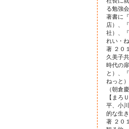
社長に
る勉強
著書に『
店）、『
社）、『
れい・
著 ２０
久美子共
時代の扉
と）、『
ねっと
（朝倉慶
【まろ
平、小川
的な生
著 ２０