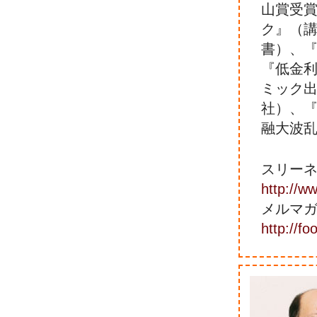
山賞受
ク』（
書）、『
『低金
ミック
社）、『
融大波乱
スリー
http://ww
メルマ
http://f