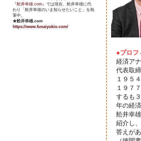
『舩井幸雄.com』
では現在、舩井幸雄に代
わり「舩井幸雄のいま知らせたいこと」を執
筆中。
★舩井幸雄.com
https://www.funaiyukio.com/
●プロフ
経済ア
代表取
１９５
１９７
するも
年の経
舩井幸
紹介し
答えが
（徳間