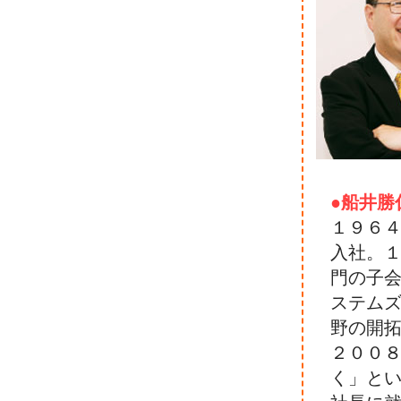
●船井勝
１９６
入社。
門の子
ステム
野の開
２００
く」と