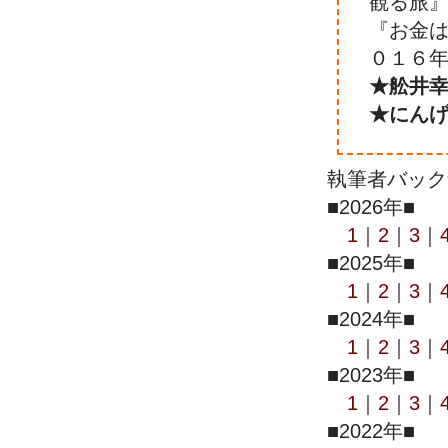
観る旅』
『お金は
０１６年
★舩井幸
★にん
執筆者バック
■2026年■
1
｜
2
｜
3
｜
■2025年■
1
｜
2
｜
3
｜
■2024年■
1
｜
2
｜
3
｜
■2023年■
1
｜
2
｜
3
｜
■2022年■