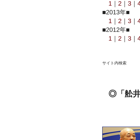
1
｜
2
｜
3
｜
■2013年■
1
｜
2
｜
3
｜
■2012年■
1
｜
2
｜
3
｜
サイト内検索
◎「舩