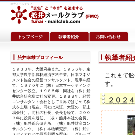
舩井メールクラブ
執筆者紹介
舩井幸雄プロフィール
１９３３年、大阪府生まれ。１９５６年、京
これまで舩
都大学農学部農林経済学科卒業。日本マネジ
メント協会の経営コンサルタント、理事を経
す。
て、１９７０年に（株）日本マーケティング
センター設立。１９８５年、同社を（株）船
井総合研究所に社名変更。１９８８年、経営
２０２
コンサルタント会社として世界ではじめて株
式を上場（現在、同社は東証、大証の一部上
場会社）。同社の社長、会長を経て、２００
３年に役員を退任。（株）船井本社の会長、
（株）船井総合研究所、（株）船井財産コン
サルタンツ、（株）本物研究所、（株）船井
メディアなどの最高顧問を歴任し、グループ