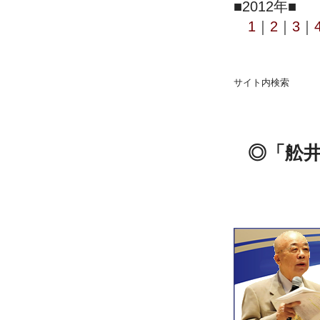
■2012年■
1
｜
2
｜
3
｜
サイト内検索
◎「舩