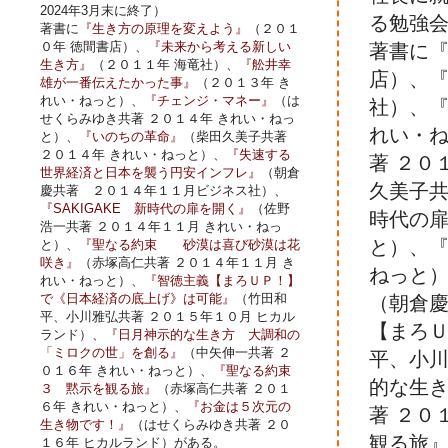
2024年3月末に終了）
る勉強
著書に
『生き方の原理を変えよう』
（２０１
０年 徳間書店）、
『未来から考える新しい
著書に『
生き方』
（２０１１年 海竜社）、
『舩井幸
店）、『
雄が一番伝えたかった事』
（２０１３年 き
れい・ねっと）、
『チェンジ・マネー』
（は
社）、『
せくらみゆき共著 ２０１４年 きれい・ねっ
れい・
と）、
『いのちの革命』
（柴田久美子共著
２０１４年 きれい・ねっと）、
『失速する
著 ２０
世界経済と日本を襲う円安インフレ』
（朝倉
久美子共
慶共著 ２０１４年１１月ビジネス社）、
『SAKIGAKE 新時代の扉を開く』
（佐野
時代の扉
浩一共著 ２０１４年１１月 きれい・ねっ
と）、『
と）、
『聖なる約束 砂漠は喜び砂漠は花
咲き』
（赤塚高仁共著 ２０１４年１１月 き
ねっと
れい・ねっと）、
『智徳主義【まろＵＰ！】
で《日本経済の底上げ》は可能』
（竹田和
（朝倉慶
平、小川雅弘共著 ２０１５年１０月 ヒカル
【まろ
ランド）、
『日月神示的な生き方 大調和の
「ミロクの世」を創る』
（中矢伸一共著 ２
平、小川
０１６年 きれい・ねっと）、
『聖なる約束
的な生
３ 黙示を観る旅』
（赤塚高仁共著 ２０１
６年 きれい・ねっと）、
『お金は５次元の
著 ２０
生き物です！』
（はせくらみゆき共著 ２０
観る旅』
１６年 ヒカルランド）がある。