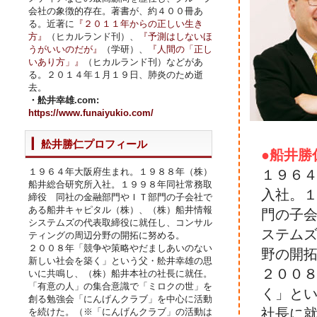
会社の象徴的存在。著書が、約４００冊あ
る。近著に
『２０１１年からの正しい生き
方』
（ヒカルランド刊）、
『予測はしないほ
うがいいのだが』
（学研）、
『人間の「正し
いあり方」』
（ヒカルランド刊）などがあ
る。２０１４年１月１９日、肺炎のため逝
去。
・舩井幸雄.com:
https://www.funaiyukio.com/
舩井勝仁プロフィール
●船井勝
１９６４年大阪府生まれ。１９８８年（株）
１９６
船井総合研究所入社。１９９８年同社常務取
入社。
締役 同社の金融部門やＩＴ部門の子会社で
ある船井キャピタル（株）、（株）船井情報
門の子
システムズの代表取締役に就任し、コンサル
ステム
ティングの周辺分野の開拓に努める。
２００８年「競争や策略やだましあいのない
野の開
新しい社会を築く」という父・舩井幸雄の思
２００
いに共鳴し、（株）船井本社の社長に就任。
「有意の人」の集合意識で「ミロクの世」を
く」と
創る勉強会「にんげんクラブ」を中心に活動
社長に
を続けた。（※「にんげんクラブ」の活動は