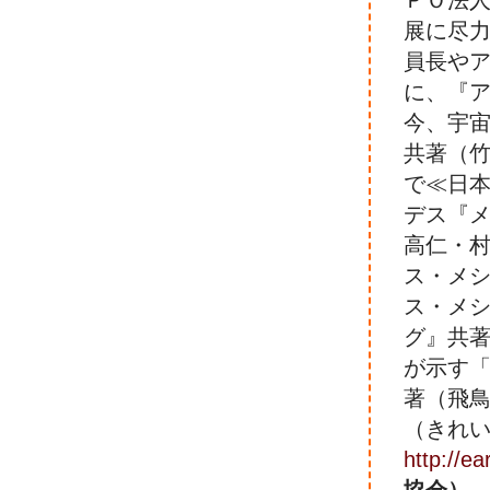
ＰＯ法
展に尽
員長や
に、『ア
今、宇
共著（
で≪日
デス『
高仁・
ス・メ
ス・メ
グ』共
が示す
著（飛
（きれ
http://e