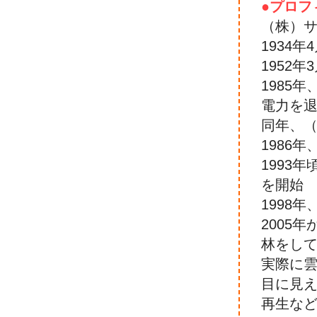
●プロフ
（株）
1934
1952
1985
電力を
同年、
1986
1993
を開始
1998
2005
林をし
実際に
目に見
再生な