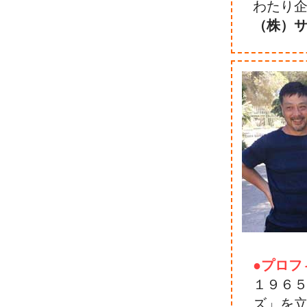
わたり
（株）
●プロフ
１９６
ズ」を