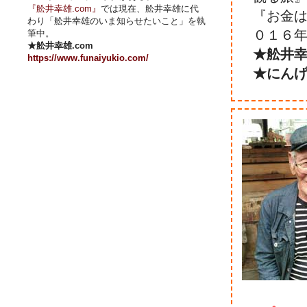
『舩井幸雄.com』
では現在、舩井幸雄に代
『お金は
わり「舩井幸雄のいま知らせたいこと」を執
０１６年
筆中。
★舩井幸雄.com
★舩井幸
https://www.funaiyukio.com/
★にん