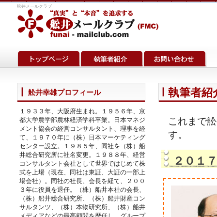
舩井メールクラブ
執筆者紹介
舩井幸雄プロフィール
１９３３年、大阪府生まれ。１９５６年、京
これまで舩
都大学農学部農林経済学科卒業。日本マネジ
メント協会の経営コンサルタント、理事を経
す。
て、１９７０年に（株）日本マーケティング
センター設立。１９８５年、同社を（株）船
井総合研究所に社名変更。１９８８年、経営
２０１
コンサルタント会社として世界ではじめて株
式を上場（現在、同社は東証、大証の一部上
場会社）。同社の社長、会長を経て、２００
３年に役員を退任。（株）船井本社の会長、
（株）船井総合研究所、（株）船井財産コン
サルタンツ、（株）本物研究所、（株）船井
メディアなどの最高顧問を歴任し、グループ