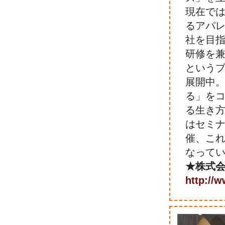
現在で
るアパ
社を目
研修を兼
という
展開中。
る」を
る生き
はセミ
催、こ
なって
★株式
http://