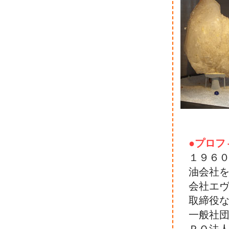
●プロフ
１９６
油会社
会社エ
取締役
一般社