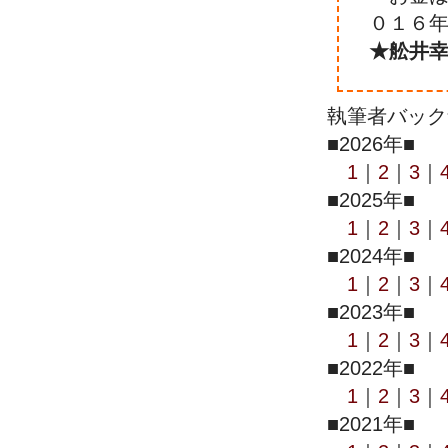
０１６年
★舩井幸
執筆者バック
■2026年■
1
｜
2
｜
3
｜
■2025年■
1
｜
2
｜
3
｜
■2024年■
1
｜
2
｜
3
｜
■2023年■
1
｜
2
｜
3
｜
■2022年■
1
｜
2
｜
3
｜
■2021年■