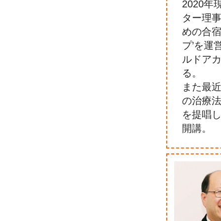
2020年
ター理事
めの合宿
プ’を運
ルドアカ
る。
また最
の治療
を提唱
開講。