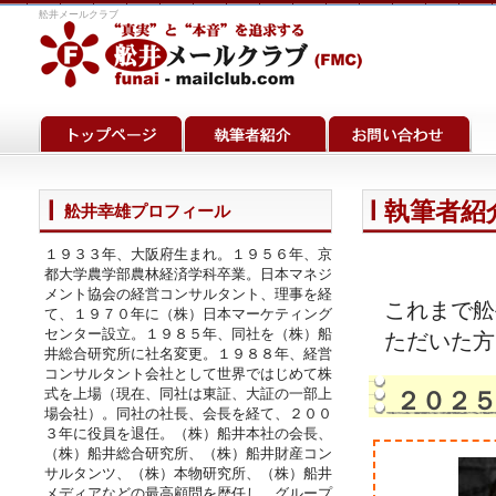
舩井メールクラブ
執筆者紹介
舩井幸雄プロフィール
１９３３年、大阪府生まれ。１９５６年、京
都大学農学部農林経済学科卒業。日本マネジ
メント協会の経営コンサルタント、理事を経
これまで舩
て、１９７０年に（株）日本マーケティング
センター設立。１９８５年、同社を（株）船
ただいた方
井総合研究所に社名変更。１９８８年、経営
コンサルタント会社として世界ではじめて株
式を上場（現在、同社は東証、大証の一部上
２０２
場会社）。同社の社長、会長を経て、２００
３年に役員を退任。（株）船井本社の会長、
（株）船井総合研究所、（株）船井財産コン
サルタンツ、（株）本物研究所、（株）船井
メディアなどの最高顧問を歴任し、グループ