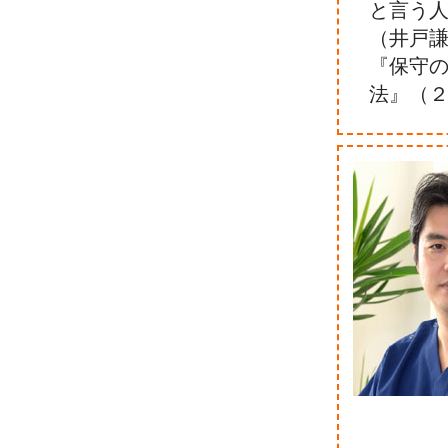
と言う
（井戸
『保守
法』（