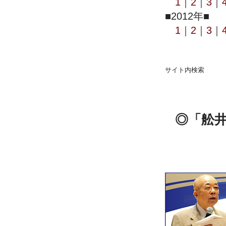
1
｜
2
｜
3
｜
■2012年■
1
｜
2
｜
3
｜
サイト内検索
◎「舩