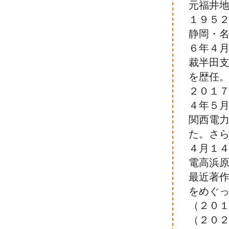
元福井
１９５
静岡・
６年４
裁半田
を歴任
２０１
４年５
関西電
た。さ
４月１
電高浜
最近著
をめぐ
（２０
（２０