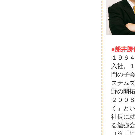
●船井勝
１９６
入社。
門の子
ステム
野の開
２００
く」と
社長に
る勉強
（※「に