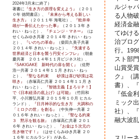
2024年3月末に終了）
ルジャ
著書に
『生き方の原理を変えよう』
（２０１
０年 徳間書店）、
『未来から考える新しい
る人物
生き方』
（２０１１年 海竜社）、
『舩井幸
経済金
雄が一番伝えたかった事』
（２０１３年 き
れい・ねっと）、
『チェンジ・マネー』
（は
てゆけ
せくらみゆき共著 ２０１４年 きれい・ねっ
治ブロ
と）、
『いのちの革命』
（柴田久美子共著
２０１４年 きれい・ねっと）、
『失速する
行。19
世界経済と日本を襲う円安インフレ』
（朝倉
スト部門
慶共著 ２０１４年１１月ビジネス社）、
『SAKIGAKE 新時代の扉を開く』
（佐野
山賞受
浩一共著 ２０１４年１１月 きれい・ねっ
ク』（
と）、
『聖なる約束 砂漠は喜び砂漠は花
咲き』
（赤塚高仁共著 ２０１４年１１月 き
書）、『
れい・ねっと）、
『智徳主義【まろＵＰ！】
で《日本経済の底上げ》は可能』
（竹田和
『低金
平、小川雅弘共著 ２０１５年１０月 ヒカル
ミック
ランド）、
『日月神示的な生き方 大調和の
「ミロクの世」を創る』
（中矢伸一共著 ２
社）、『
０１６年 きれい・ねっと）、
『聖なる約束
融大波乱
３ 黙示を観る旅』
（赤塚高仁共著 ２０１
６年 きれい・ねっと）、
『お金は５次元の
生き物です！』
（はせくらみゆき共著 ２０
スリー
１６年 ヒカルランド）がある。