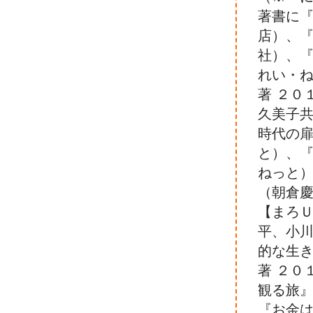
著書に『
店）、『
社）、『
れい・
著 ２０
久美子共
時代の扉
と）、『
ねっと
（朝倉慶
【まろ
平、小川
的な生
著 ２０
観る旅』
『お金は