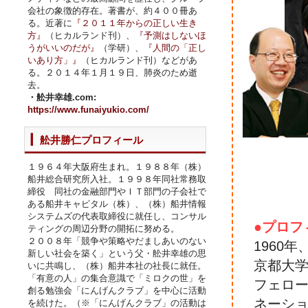
会社の象徴的存在。著書が、約４００冊あ
る。近著に
『２０１１年からの正しい生き
方』
（ヒカルランド刊）、
『予測はしないほ
うがいいのだが』
（学研）、
『人間の「正し
いあり方」』
（ヒカルランド刊）などがあ
る。２０１４年１月１９日、肺炎のため逝
去。
・舩井幸雄.com:
https://www.funaiyukio.com/
舩井勝仁プロフィール
１９６４年大阪府生まれ。１９８８年（株）
船井総合研究所入社。１９９８年同社常務取
締役 同社の金融部門やＩＴ部門の子会社で
ある船井キャピタル（株）、（株）船井情報
システムズの代表取締役に就任し、コンサル
●プロフ
ティングの周辺分野の開拓に努める。
２００８年「競争や策略やだましあいのない
1960
新しい社会を築く」という父・舩井幸雄の思
京都大
いに共鳴し、（株）船井本社の社長に就任。
「有意の人」の集合意識で「ミロクの世」を
フェロ
創る勉強会「にんげんクラブ」を中心に活動
ネーシ
を続けた。（※「にんげんクラブ」の活動は