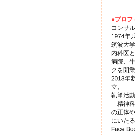
●プロフ
コンサ
1974
筑波大
内科医
病院、
クを開
2013年
立。
執筆活
「精神
の正体
にいた
Face