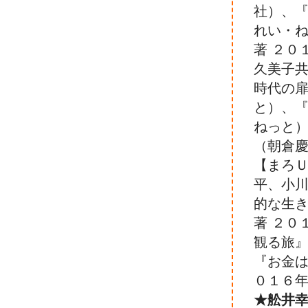
社）、『
れい・
著 ２０
久美子共
時代の扉
と）、『
ねっと
（朝倉慶
【まろ
平、小川
的な生
著 ２０
観る旅』
『お金は
０１６年
★舩井幸