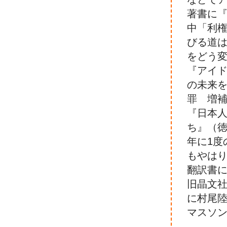
著書に
中「利
びる道は
をどう変
『アイ
の未来
罪 増
『日本
ち』（徳
年に1度
もやはり
翻訳書にPa
旧晶文
に村尾陸
マスソ