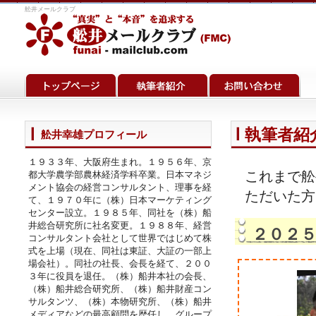
舩井メールクラブ
執筆者紹介
舩井幸雄プロフィール
１９３３年、大阪府生まれ。１９５６年、京
これまで舩
都大学農学部農林経済学科卒業。日本マネジ
メント協会の経営コンサルタント、理事を経
ただいた方
て、１９７０年に（株）日本マーケティング
センター設立。１９８５年、同社を（株）船
井総合研究所に社名変更。１９８８年、経営
２０２
コンサルタント会社として世界ではじめて株
式を上場（現在、同社は東証、大証の一部上
場会社）。同社の社長、会長を経て、２００
３年に役員を退任。（株）船井本社の会長、
（株）船井総合研究所、（株）船井財産コン
サルタンツ、（株）本物研究所、（株）船井
メディアなどの最高顧問を歴任し、グループ