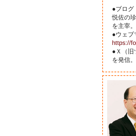
●ブログ
悦佐の
を主宰
●ウェブ
https://
●Ｘ（旧ツ
を発信