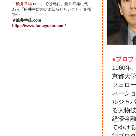
『舩井幸雄.com』
では現在、舩井幸雄に代
わり「舩井幸雄のいま知らせたいこと」を執
筆中。
★舩井幸雄.com
https://www.funaiyukio.com/
●プロフ
1960
京都大
フェロ
ネーシ
ルジャ
る人物
経済金
てゆけ
治ブロ