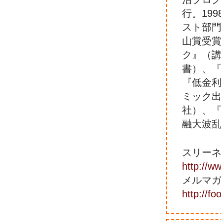
行。19
スト部門
山賞受
ク』（
書）、『
『低金
ミック
社）、『
融大波乱
スリー
http://ww
メルマ
http://f