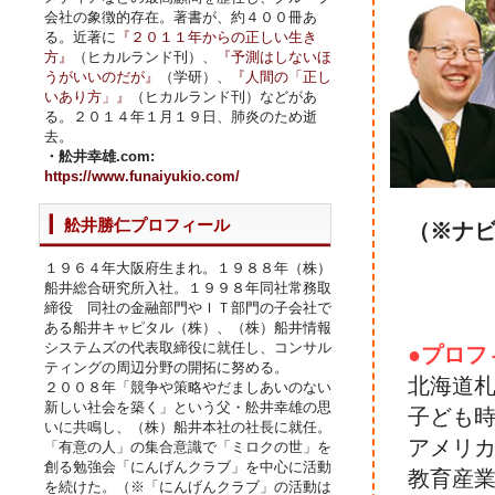
会社の象徴的存在。著書が、約４００冊あ
る。近著に
『２０１１年からの正しい生き
方』
（ヒカルランド刊）、
『予測はしないほ
うがいいのだが』
（学研）、
『人間の「正し
いあり方」』
（ヒカルランド刊）などがあ
る。２０１４年１月１９日、肺炎のため逝
去。
・舩井幸雄.com:
https://www.funaiyukio.com/
舩井勝仁プロフィール
（※ナ
１９６４年大阪府生まれ。１９８８年（株）
船井総合研究所入社。１９９８年同社常務取
締役 同社の金融部門やＩＴ部門の子会社で
ある船井キャピタル（株）、（株）船井情報
システムズの代表取締役に就任し、コンサル
●プロフ
ティングの周辺分野の開拓に努める。
北海道
２００８年「競争や策略やだましあいのない
新しい社会を築く」という父・舩井幸雄の思
子ども
いに共鳴し、（株）船井本社の社長に就任。
アメリ
「有意の人」の集合意識で「ミロクの世」を
創る勉強会「にんげんクラブ」を中心に活動
教育産
を続けた。（※「にんげんクラブ」の活動は