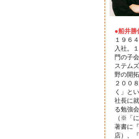
●船井勝
１９６
入社。
門の子
ステム
野の開
２００
く」と
社長に
る勉強
（※「に
著書に『
店）、『