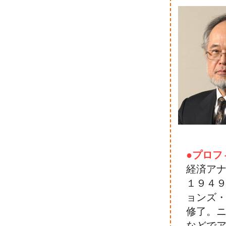
●プロフ
経済ア
１９４
ョンズ
修了。
などで