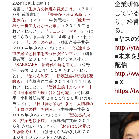
企業研
2024年3月末に終了）
著書に
『生き方の原理を変えよう』
（２０１
してい
０年 徳間書店）、
『未来から考える新しい
生き方』
（２０１１年 海竜社）、
『舩井幸
り、経
雄が一番伝えたかった事』
（２０１３年 き
る。
れい・ねっと）、
『チェンジ・マネー』
（は
せくらみゆき共著 ２０１４年 きれい・ねっ
■ヤスの
と）、
『いのちの革命』
（柴田久美子共著
http://y
２０１４年 きれい・ねっと）、
『失速する
世界経済と日本を襲う円安インフレ』
（朝倉
■未来を
慶共著 ２０１４年１１月ビジネス社）、
配信
『SAKIGAKE 新時代の扉を開く』
（佐野
浩一共著 ２０１４年１１月 きれい・ねっ
http://
と）、
『聖なる約束 砂漠は喜び砂漠は花
■Ｘ
咲き』
（赤塚高仁共著 ２０１４年１１月 き
れい・ねっと）、
『智徳主義【まろＵＰ！】
https://t
で《日本経済の底上げ》は可能』
（竹田和
平、小川雅弘共著 ２０１５年１０月 ヒカル
ランド）、
『日月神示的な生き方 大調和の
「ミロクの世」を創る』
（中矢伸一共著 ２
０１６年 きれい・ねっと）、
『聖なる約束
３ 黙示を観る旅』
（赤塚高仁共著 ２０１
６年 きれい・ねっと）、
『お金は５次元の
生き物です！』
（はせくらみゆき共著 ２０
１６年 ヒカルランド）がある。