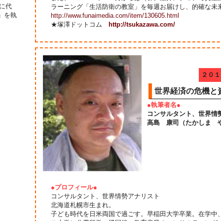
に代
ラーニング「生活防衛の教室」を毎週お届けし、的確な未
」を執
http://www.funaimedia.com/item/130605.html
★塚澤ドットコム
http://tsukazawa.com/
２０１
世界経済の危機と
●執筆者名●
コンサルタント、世界情
高島 康司（たかしま 
●プロフィール●
コンサルタント、世界情勢アナリスト
北海道札幌市生まれ。
子ども時代を日米両国で過ごす。早稲田大学卒業。在学中