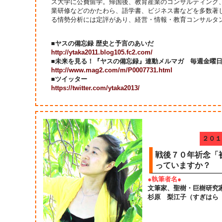
ス大学に公費留学。帰国後、教育産業のコンサルティング
業研修などのかたわら、語学書、ビジネス書などを多数著
る情勢分析には定評があり、経営・情報・教育コンサルタ
■ヤスの備忘録 歴史と予言のあいだ
http://ytaka2011.blog105.fc2.com/
■未来を見る！『ヤスの備忘録』連動メルマガ 毎週金曜
http://www.mag2.com/m/P0007731.html
■ツイッター
https://twitter.com/ytaka2013/
２０１
戦後７０年祈念「
っていますか？
●執筆者名●
文筆家、聖樹・巨樹研究
杉原 梨江子（すぎはら