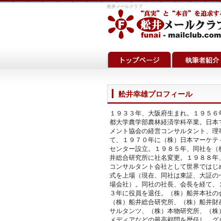
舩井メールクラブ
舩井幸雄プロフィール
１９３３年、大阪府生まれ。１９５６
都大学農学部農林経済学科卒業。日本
メント協会の経営コンサルタント、理
て、１９７０年に（株）日本マーケテ
センター設立。１９８５年、同社を（
井総合研究所に社名変更。１９８８年
コンサルタント会社として世界ではじ
式を上場（現在、同社は東証、大証の
場会社）。同社の社長、会長を経て、
３年に役員を退任。（株）船井本社の
（株）船井総合研究所、（株）船井財
サルタンツ、（株）本物研究所、（株
メディアなどの最高顧問を歴任し、グ