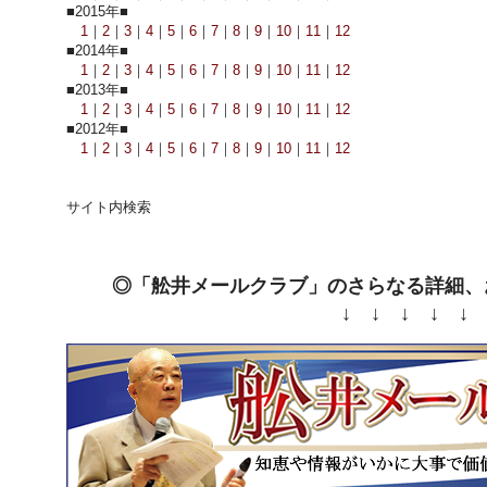
■2015年■
1
｜
2
｜
3
｜
4
｜
5
｜
6
｜
7
｜
8
｜
9
｜
10
｜
11
｜
12
■2014年■
1
｜
2
｜
3
｜
4
｜
5
｜
6
｜
7
｜
8
｜
9
｜
10
｜
11
｜
12
■2013年■
1
｜
2
｜
3
｜
4
｜
5
｜
6
｜
7
｜
8
｜
9
｜
10
｜
11
｜
12
■2012年■
1
｜
2
｜
3
｜
4
｜
5
｜
6
｜
7
｜
8
｜
9
｜
10
｜
11
｜
12
サイト内検索
◎「舩井メールクラブ」のさらなる詳細、
↓ ↓ ↓ ↓ ↓