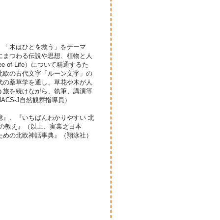
。「木はひとを救う」をテーマ
にまつわる伝説や思想、植物と人
of Life）について精通するた
北欧の古代文字「ルーン文字」の
代の薬草学を通し、草花や木が人
う旅を続けながら、執筆、講演等
CS-J自然観察指導員）
憶』、『いちばんわかりやすい 北
の教え』（以上、実業之日本
ための北欧神話事典』（翔泳社）
」