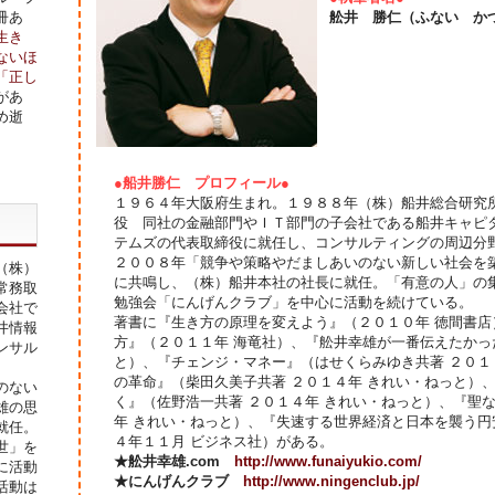
冊あ
舩井 勝仁（ふない か
生き
ないほ
「正し
があ
め逝
●船井勝仁 プロフィール●
１９６４年大阪府生まれ。１９８８年（株）船井総合研究
役 同社の金融部門やＩＴ部門の子会社である船井キャピ
テムズの代表取締役に就任し、コンサルティングの周辺分
２００８年「競争や策略やだましあいのない新しい社会を
（株）
に共鳴し、（株）船井本社の社長に就任。「有意の人」の
常務取
勉強会「にんげんクラブ」を中心に活動を続けている。
会社で
著書に『生き方の原理を変えよう』（２０１０年 徳間書
井情報
方』（２０１１年 海竜社）、『舩井幸雄が一番伝えたかっ
ンサル
と）、『チェンジ・マネー』（はせくらみゆき共著 ２０１
の革命』（柴田久美子共著 ２０１４年 きれい・ねっと）、『
のない
く』（佐野浩一共著 ２０１４年 きれい・ねっと）、『聖
雄の思
年 きれい・ねっと）、『失速する世界経済と日本を襲う円
就任。
４年１１月 ビジネス社）がある。
世」を
★舩井幸雄.com
http://www.funaiyukio.com/
に活動
★にんげんクラブ
http://www.ningenclub.jp/
活動は