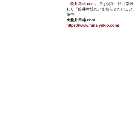
『舩井幸雄.com』
では現在、舩井幸雄
わり「舩井幸雄のいま知らせたいこと
筆中。
★舩井幸雄.com
https://www.funaiyukio.com/