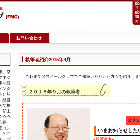
執筆者紹介2015年9月
年、京
これまで舩井メールクラブでご執筆いただいた方々を紹介しま
マネジ
事を経
ィング
２０１５年９月の執筆者
株）船
、経営
めて株
一部上
２００
２０１
会長、
産コン
いまお知らせした
）船井
ループ
●執筆者名●