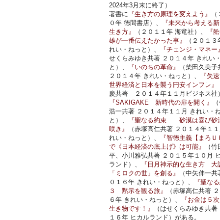
2024年3月末に終了）
著書に
『生き方の原理を変えよう』
（
０年 徳間書店）、
『未来から考える新
生き方』
（２０１１年 海竜社）、
『舩
雄が一番伝えたかった事』
（２０１３
れい・ねっと）、
『チェンジ・マネー
せくらみゆき共著 ２０１４年 きれい
と）、
『いのちの革命』
（柴田久美子
２０１４年 きれい・ねっと）、
『失速
世界経済と日本を襲う円安インフレ』
慶共著 ２０１４年１１月ビジネス社
『SAKIGAKE 新時代の扉を開く』
（
浩一共著 ２０１４年１１月 きれい・
と）、
『聖なる約束 砂漠は喜び砂
咲き』
（赤塚高仁共著 ２０１４年１１
れい・ねっと）、
『智徳主義【まろＵ
で《日本経済の底上げ》は可能』
（竹
平、小川雅弘共著 ２０１５年１０月 
ランド）、
『日月神示的な生き方 大
「ミロクの世」を創る』
（中矢伸一共
０１６年 きれい・ねっと）、
『聖なる
３ 黙示を観る旅』
（赤塚高仁共著 
６年 きれい・ねっと）、
『お金は５次
生き物です！』
（はせくらみゆき共著
１６年 ヒカルランド）がある。