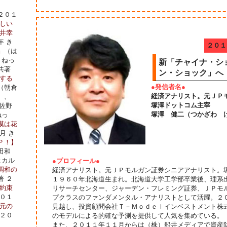
２０１
しい
井幸
年 き
２０１
』
（は
・ねっ
新「チャイナ・シ
共著
ン・ショック」へ
する
●発信者名●
（朝倉
経済アナリスト。元ＪＰ
）、
塚澤ドットコム主宰
佐野
塚澤 健二（つかざわ 
ねっ
漠は花
月 き
Ｐ！】
田和
ヒカル
●プロフィール●
調和の
経済アナリスト。元ＪＰモルガン証券シニアアナリスト。
著 ２
１９６０年北海道生まれ。北海道大学工学部卒業後、理系
約束
リサーチセンター、ジャーデン・フレミング証券、ＪＰモ
２０１
プクラスのファンダメンタル・アナリストとして活躍。２
元の
見越し、投資顧問会社Ｔ－Ｍｏｄｅｌインベストメント株
 ２０
のモデルによる的確な予測を提供して人気を集めている。
また、２０１１年１１月からは（株）船井メディアで資産