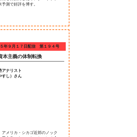
来予測で好評を博す。
５年９月１７日配信 第１９４号
資本主義の体制転換
勢アナリスト
やすし）さん
、アメリカ・シカゴ近郊のノック