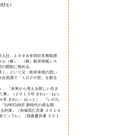
つひと）
所入社。１９９８年同社常務取締
タル（株）、（株）船井情報シス
野の開拓に努める。
築く」という父・舩井幸雄の思い
集合意識で「ミロクの世」を創る
店）、『未来から考える新しい生き
た事』（２０１３年 きれい・ねっ
４年 きれい・ねっと）、『いのち
SAKIGAKE 新時代の扉を開
なる約束』（赤塚高仁共著 ２０１４
安インフレ』（朝倉慶共著 ２０１