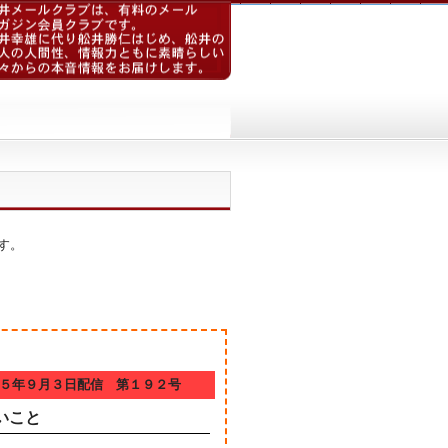
す。
５年９月３日配信 第１９２号
いこと