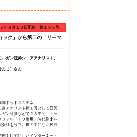
５年９月１０日配信 第１９３号
ョック」から第二の「リーマ
モルガン証券シニアアナリスト。
けんじ）さん
塚澤ドットコム主宰
出身アナリスト第１号として日興
ルガン証券などで２３年間、トッ
００７年「ＩＤ運用」時代到来を
式会社を設立。世の中にない独自
防衛を目的にしたインターネット