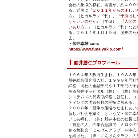
会社の象徴的存在。著書が、約４００
る。近著に
『２０１１年からの正しい
方』
（ヒカルランド刊）、
『予測はし
うがいいのだが』
（学研）、
『人間の
いあり方」』
（ヒカルランド刊）など
る。２０１４年１月１９日、肺炎のた
去。
・舩井幸雄.com:
https://www.funaiyukio.com/
舩井勝仁プロフィール
１９６４年大阪府生まれ。１９８８年
船井総合研究所入社。１９９８年同社
締役 同社の金融部門やＩＴ部門の子
ある船井キャピタル（株）、（株）船
システムズの代表取締役に就任し、コ
ティングの周辺分野の開拓に努める。
２００８年「競争や策略やだましあい
新しい社会を築く」という父・舩井幸
いに共鳴し、（株）船井本社の社長に
「有意の人」の集合意識で「ミロクの
創る勉強会「にんげんクラブ」を中心
を続けた。（※「にんげんクラブ」の