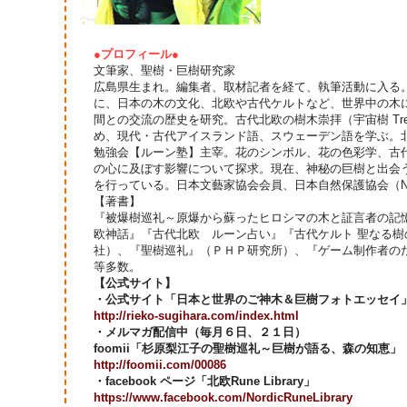
●プロフィール●
文筆家、聖樹・巨樹研究家
広島県生まれ。編集者、取材記者を経て、執筆活動に入る
に、日本の木の文化、北欧や古代ケルトなど、世界中の木
間との交流の歴史を研究。古代北欧の樹木崇拝（宇宙樹 Tree 
め、現代・古代アイスランド語、スウェーデン語を学ぶ。
勉強会【ルーン塾】主宰。花のシンボル、花の色彩学、古
の心に及ぼす影響について探求。現在、神秘の巨樹と出会
を行っている。日本文藝家協会会員、日本自然保護協会（NA
【著書】
『被爆樹巡礼～原爆から蘇ったヒロシマの木と証言者の記
欧神話』『古代北欧 ルーン占い』『古代ケルト 聖なる樹
社）、『聖樹巡礼』（ＰＨＰ研究所）、『ゲーム制作者の
等多数。
【公式サイト】
・公式サイト「日本と世界のご神木＆巨樹フォトエッセイ
http://rieko-sugihara.com/index.html
・メルマガ配信中（毎月６日、２１日）
foomii「杉原梨江子の聖樹巡礼～巨樹が語る、森の知恵」
http://foomii.com/00086
・facebook ページ「北欧Rune Library」
https://www.facebook.com/NordicRuneLibrary