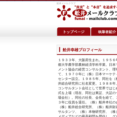
舩井メールクラブ
舩井幸雄プロフィール
１９３３年、大阪府生まれ。１９５６
都大学農学部農林経済学科卒業。日本
メント協会の経営コンサルタント、理
て、１９７０年に（株）日本マーケテ
センター設立。１９８５年、同社を（
井総合研究所に社名変更。１９８８年
コンサルタント会社として世界ではじ
式を上場（現在、同社は東証、大証の
場会社）。同社の社長、会長を経て、
３年に役員を退任。（株）船井本社の
（株）船井総合研究所、（株）船井財
サルタンツ、（株）本物研究所、（株
メディアなどの最高顧問を歴任し、グ