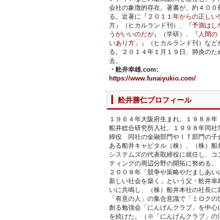
会社の象徴的存在。著書が、約４００
る。近著に
『２０１１年からの正しい
方』
（ヒカルランド刊）、
『予測はし
うがいいのだが』
（学研）、
『人間の
いあり方」』
（ヒカルランド刊）など
る。２０１４年１月１９日、肺炎のた
去。
・舩井幸雄.com:
https://www.funaiyukio.com/
舩井勝仁プロフィール
１９６４年大阪府生まれ。１９８８年
船井総合研究所入社。１９９８年同社
締役 同社の金融部門やＩＴ部門の子
ある船井キャピタル（株）、（株）船
システムズの代表取締役に就任し、コ
ティングの周辺分野の開拓に努める。
２００８年「競争や策略やだましあい
新しい社会を築く」という父・舩井幸
いに共鳴し、（株）船井本社の社長に
「有意の人」の集合意識で「ミロクの
創る勉強会「にんげんクラブ」を中心
を続けた。（※「にんげんクラブ」の