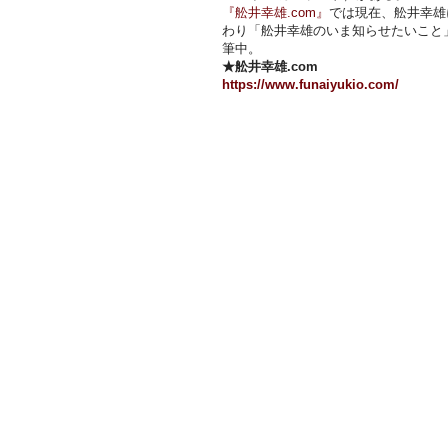
『舩井幸雄.com』
では現在、舩井幸雄
わり「舩井幸雄のいま知らせたいこと
筆中。
★舩井幸雄.com
https://www.funaiyukio.com/