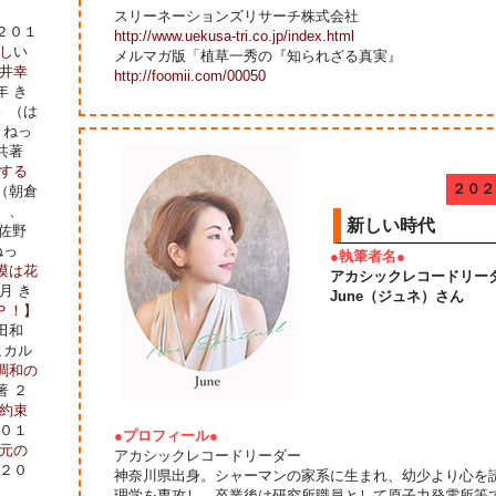
スリーネーションズリサーチ株式会社
２０１
http://www.uekusa-tri.co.jp/index.html
しい
メルマガ版「植草一秀の『知られざる真実』
井幸
http://foomii.com/00050
年 き
』
（は
・ねっ
共著
する
２０２
（朝倉
）、
新しい時代
佐野
ねっ
●執筆者名●
漠は花
アカシックレコードリー
月 き
June（ジュネ）さん
Ｐ！】
田和
ヒカル
調和の
著 ２
約束
２０１
●プロフィール●
元の
アカシックレコードリーダー
 ２０
神奈川県出身。シャーマンの家系に生まれ、幼少より心を
理学を専攻し、卒業後は研究所職員として原子力発電所等