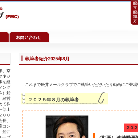
執筆者紹介2025年8月
年、京
マネジ
事を経
これまで舩井メールクラブでご執筆いただいたり動画にご登場
ィング
株）船
、経営
２０２５年８月の執筆者
めて株
一部上
２００
会長、
産コン
２０２
）船井
ループ
（動画）連続動画