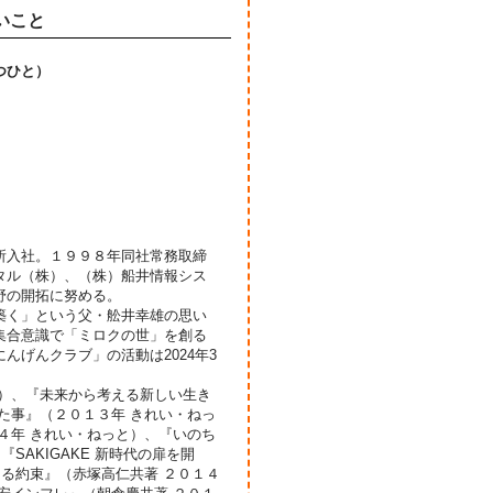
いこと
つひと）
所入社。１９９８年同社常務取締
タル（株）、（株）船井情報シス
野の開拓に努める。
築く」という父・舩井幸雄の思い
集合意識で「ミロクの世」を創る
げんクラブ」の活動は2024年3
店）、『未来から考える新しい生き
た事』（２０１３年 きれい・ねっ
４年 きれい・ねっと）、『いのち
SAKIGAKE 新時代の扉を開
なる約束』（赤塚高仁共著 ２０１４