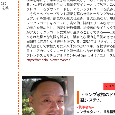
に代
る。心理学の知識を生かし商業デザイナーとして独立。20
」を執
クレコードをダウンロードし、アカシックレコードを読み
いう各自のブループリント記憶を蘇らせるヒーリングサロンNoel
ュアル）を主催。病気や人生の仕組み、命の記録など、現
シックレコードをベースに、具体的、詳細でリアルなセッ
の高さを認められ、病院や医療機関、治療家のサイキック
がアカシックレコードに繋がり生きることができる――と
クされた様々な制限を解放し、潜在的な能力を目覚めさせ
回瞬時に満席となり好評を得ている。2014年よりタイ、
業支援として女性たちに未来予知の占いスキルを提供する
書：「アカシックレコードと龍ー魂につながる物語」
フレンチスピリチュアルサロンNoel Spiritual（ノエル・
https://ameblo.jp/everlovever/
２０２
トランプ政権のド
融システム
●執筆者名●
コンサルタント、世界情