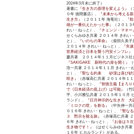
2024年3月末に終了）
著書に
『生き方の原理を変えよう』
（
０年 徳間書店）、
『未来から考える新
生き方』
（２０１１年 海竜社）、
『舩
雄が一番伝えたかった事』
（２０１３
れい・ねっと）、
『チェンジ・マネー
せくらみゆき共著 ２０１４年 きれい
と）、
『いのちの革命』
（柴田久美子
２０１４年 きれい・ねっと）、
『失速
世界経済と日本を襲う円安インフレ』
慶共著 ２０１４年１１月ビジネス社
『SAKIGAKE 新時代の扉を開く』
（
浩一共著 ２０１４年１１月 きれい・
と）、
『聖なる約束 砂漠は喜び砂
咲き』
（赤塚高仁共著 ２０１４年１１
れい・ねっと）、
『智徳主義【まろＵ
で《日本経済の底上げ》は可能』
（竹
平、小川雅弘共著 ２０１５年１０月 
ランド）、
『日月神示的な生き方 大
「ミロクの世」を創る』
（中矢伸一共
０１６年 きれい・ねっと）、
『聖なる
３ 黙示を観る旅』
（赤塚高仁共著 
６年 きれい・ねっと）、
『お金は５次
生き物です！』
（はせくらみゆき共著
１６年 ヒカルランド）がある。