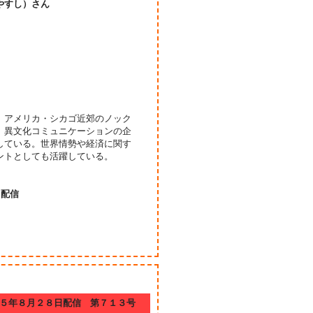
やすし）さん
、アメリカ・シカゴ近郊のノック
、異文化コミュニケーションの企
している。世界情勢や経済に関す
ントとしても活躍している。
日配信
５年８月２８日配信 第７１３号