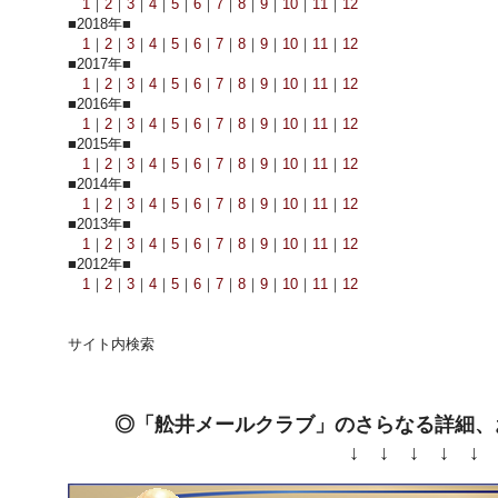
1
｜
2
｜
3
｜
4
｜
5
｜
6
｜
7
｜
8
｜
9
｜
10
｜
11
｜
12
■2018年■
1
｜
2
｜
3
｜
4
｜
5
｜
6
｜
7
｜
8
｜
9
｜
10
｜
11
｜
12
■2017年■
1
｜
2
｜
3
｜
4
｜
5
｜
6
｜
7
｜
8
｜
9
｜
10
｜
11
｜
12
■2016年■
1
｜
2
｜
3
｜
4
｜
5
｜
6
｜
7
｜
8
｜
9
｜
10
｜
11
｜
12
■2015年■
1
｜
2
｜
3
｜
4
｜
5
｜
6
｜
7
｜
8
｜
9
｜
10
｜
11
｜
12
■2014年■
1
｜
2
｜
3
｜
4
｜
5
｜
6
｜
7
｜
8
｜
9
｜
10
｜
11
｜
12
■2013年■
1
｜
2
｜
3
｜
4
｜
5
｜
6
｜
7
｜
8
｜
9
｜
10
｜
11
｜
12
■2012年■
1
｜
2
｜
3
｜
4
｜
5
｜
6
｜
7
｜
8
｜
9
｜
10
｜
11
｜
12
サイト内検索
◎「舩井メールクラブ」のさらなる詳細、
↓ ↓ ↓ ↓ ↓