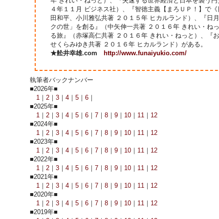
年 きれい・ねっと）、『失速する世界経済と日本を襲う円
４年１１月 ビジネス社）、『智徳主義【まろＵＰ！】で
田和平、小川雅弘共著 ２０１５年 ヒカルランド）、『日
クの世」を創る』（中矢伸一共著 ２０１６年 きれい・ね
る旅』（赤塚高仁共著 ２０１６年 きれい・ねっと）、『
せくらみゆき共著 ２０１６年 ヒカルランド）がある。
★舩井幸雄.com
http://www.funaiyukio.com/
執筆者バックナンバー
■2026年■
1
｜
2
｜
3
｜
4
｜
5
｜
6
｜
■2025年■
1
｜
2
｜
3
｜
4
｜
5
｜
6
｜
7
｜
8
｜
9
｜
10
｜
11
｜
12
■2024年■
1
｜
2
｜
3
｜
4
｜
5
｜
6
｜
7
｜
8
｜
9
｜
10
｜
11
｜
12
■2023年■
1
｜
2
｜
3
｜
4
｜
5
｜
6
｜
7
｜
8
｜
9
｜
10
｜
11
｜
12
■2022年■
1
｜
2
｜
3
｜
4
｜
5
｜
6
｜
7
｜
8
｜
9
｜
10
｜
11
｜
12
■2021年■
1
｜
2
｜
3
｜
4
｜
5
｜
6
｜
7
｜
8
｜
9
｜
10
｜
11
｜
12
■2020年■
1
｜
2
｜
3
｜
4
｜
5
｜
6
｜
7
｜
8
｜
9
｜
10
｜
11
｜
12
■2019年■