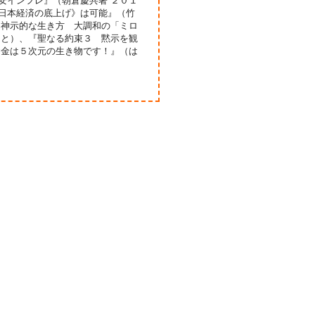
安インフレ』（朝倉慶共著 ２０１
《日本経済の底上げ》は可能』（竹
月神示的な生き方 大調和の「ミロ
っと）、『聖なる約束３ 黙示を観
お金は５次元の生き物です！』（は