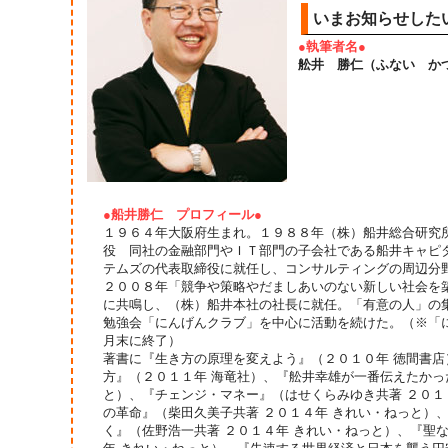
いまお知らせした
●執筆者名●
舩井 勝仁（ふない か
●船井勝仁 プロフィール●
１９６４年大阪府生まれ。１９８８年（株）船井総合研究
役 同社の金融部門やＩＴ部門の子会社である船井キャピ
テムズの代表取締役に就任し、コンサルティングの周辺分
２００８年「競争や策略やだましあいのない新しい社会を
に共鳴し、（株）船井本社の社長に就任。「有意の人」の
勉強会「にんげんクラブ」を中心に活動を続けた。（※「にん
月末に終了）
著書に『生き方の原理を変えよう』（２０１０年 徳間書
方』（２０１１年 海竜社）、『舩井幸雄が一番伝えたかっ
と）、『チェンジ・マネー』（はせくらみゆき共著 ２０１
の革命』（柴田久美子共著 ２０１４年 きれい・ねっと）、『
く』（佐野浩一共著 ２０１４年 きれい・ねっと）、『聖