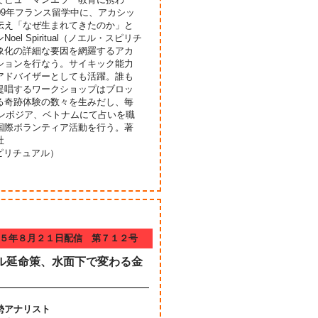
09年フランス留学中に、アカシッ
伝え「なぜ生まれてきたのか」と
 Spiritual（ノエル・スピリチ
象化の詳細な要因を網羅するアカ
ションを行なう。サイキック能力
アドバイザーとしても活躍。誰も
提唱するワークショップはブロッ
る奇跡体験の数々を生みだし、毎
カンボジア、ベトナムにて占いを職
国際ボランティア活動を行う。著
風雲社
スピリチュアル）
５年８月２１日配信 第７１２号
ル延命策、水面下で変わる金
勢アナリスト