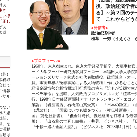
冊あ
後、政治経済学者
生き
る】～第２回のテ
ないほ
て これからどう
「正し
があ
●発信者●
め逝
政治経済学者
植草 一秀（うえくさ 
●プロフィール●
1960年、東京都生まれ。東京大学経済学部卒。大蔵事務
ード大学フーバー研究所客員フェロー、早稲田大学大学院
（株）
ーションズリサーチ株式会社代表取締役、政策連合（オー
常務取
員。事実無根の冤罪事案による人物破壊工作にひるむこと
会社で
経済金融情勢分析情報誌刊行業務の傍ら「誰もが笑顔で生
井情報
ーベラ革命』を提唱。人気政治ブログ＆メルマガ「植草一
ンサル
行。1998年日本経済新聞社アナリストランキング・エコノ
策論』（岩波書店、石橋湛山賞受賞）、『日本の独立』（
のない
（講談社）、『国家はいつも嘘をつく』（祥伝社新書）、『
雄の思
国』(詩想社新書)、『低金利時代、低迷経済を打破する最
就任。
版）、『出る杭の世直し白書』（共著、ビジネス社）、『日
世」を
『千載一遇の金融大波乱』（ビジネス社、2023年1月刊）
に活動
活動は