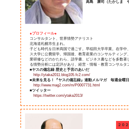
高島 康司（たかしま 
●プロフィール●
コンサルタント、世界情勢アナリスト
北海道札幌市生まれ。
子ども時代を日米両国で過ごす。早稲田大学卒業。在学中
ス大学に公費留学。帰国後、教育産業のコンサルティング
業研修などのかたわら、語学書、ビジネス書などを多数著
る情勢分析には定評があり、経営・情報・教育コンサルタ
■ヤスの備忘録 歴史と予言のあいだ
http://ytaka2011.blog105.fc2.com/
■未来を見る！『ヤスの備忘録』連動メルマガ 毎週金曜
http://www.mag2.com/m/P0007731.html
■ツイッター
https://twitter.com/ytaka2013/
２０２