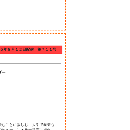
５年８月１２日配信 第７１１号
ダー
読むことに親しむ。大学で産業心
でヒューマンエラー教育に携わ