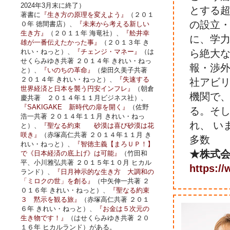
2024年3月末に終了）
とする超
著書に
『生き方の原理を変えよう』
（２０１
の設立・
０年 徳間書店）、
『未来から考える新しい
生き方』
（２０１１年 海竜社）、
『舩井幸
に、学
雄が一番伝えたかった事』
（２０１３年 き
れい・ねっと）、
『チェンジ・マネー』
（は
ら絶大な
せくらみゆき共著 ２０１４年 きれい・ねっ
報・渉外
と）、
『いのちの革命』
（柴田久美子共著
２０１４年 きれい・ねっと）、
『失速する
社アビ
世界経済と日本を襲う円安インフレ』
（朝倉
機関で、
慶共著 ２０１４年１１月ビジネス社）、
『SAKIGAKE 新時代の扉を開く』
（佐野
る。そ
浩一共著 ２０１４年１１月 きれい・ねっ
れ、 い
と）、
『聖なる約束 砂漠は喜び砂漠は花
咲き』
（赤塚高仁共著 ２０１４年１１月 き
多数
れい・ねっと）、
『智徳主義【まろＵＰ！】
★株式
で《日本経済の底上げ》は可能』
（竹田和
平、小川雅弘共著 ２０１５年１０月 ヒカル
https://
ランド）、
『日月神示的な生き方 大調和の
「ミロクの世」を創る』
（中矢伸一共著 ２
０１６年 きれい・ねっと）、
『聖なる約束
３ 黙示を観る旅』
（赤塚高仁共著 ２０１
６年 きれい・ねっと）、
『お金は５次元の
生き物です！』
（はせくらみゆき共著 ２０
１６年 ヒカルランド）がある。