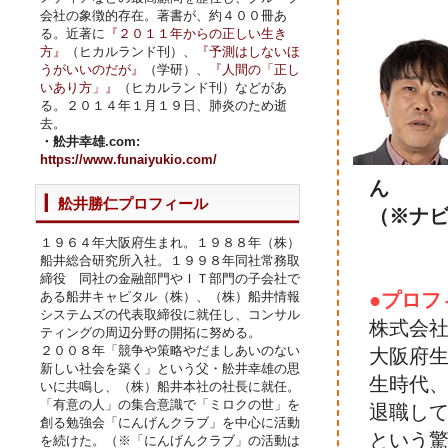
会社の象徴的存在。著書が、約４００冊あ
る。近著に
『２０１１年からの正しい生き
方』
（ヒカルランド刊）、
『予測はしないほ
うがいいのだが』
（学研）、
『人間の「正し
いあり方」』
（ヒカルランド刊）などがあ
る。２０１４年１月１９日、肺炎のため逝
去。
・舩井幸雄.com:
https://www.funaiyukio.com/
ん
舩井勝仁プロフィール
（※ナ
１９６４年大阪府生まれ。１９８８年（株）
船井総合研究所入社。１９９８年同社常務取
締役 同社の金融部門やＩＴ部門の子会社で
ある船井キャピタル（株）、（株）船井情報
●プロフ
システムズの代表取締役に就任し、コンサル
株式会社
ティングの周辺分野の開拓に努める。
２００８年「競争や策略やだましあいのない
大阪府生
新しい社会を築く」という父・舩井幸雄の思
生時代
いに共鳴し、（株）船井本社の社長に就任。
「有意の人」の集合意識で「ミロクの世」を
退職して
創る勉強会「にんげんクラブ」を中心に活動
という驚
を続けた。（※「にんげんクラブ」の活動は