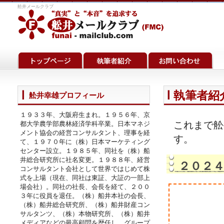
舩井メールクラブ
執筆者紹介
舩井幸雄プロフィール
１９３３年、大阪府生まれ。１９５６年、京
これまで舩
都大学農学部農林経済学科卒業。日本マネジ
メント協会の経営コンサルタント、理事を経
す。
て、１９７０年に（株）日本マーケティング
センター設立。１９８５年、同社を（株）船
井総合研究所に社名変更。１９８８年、経営
２０２
コンサルタント会社として世界ではじめて株
式を上場（現在、同社は東証、大証の一部上
場会社）。同社の社長、会長を経て、２００
３年に役員を退任。（株）船井本社の会長、
（株）船井総合研究所、（株）船井財産コン
サルタンツ、（株）本物研究所、（株）船井
メディアなどの最高顧問を歴任し、グループ