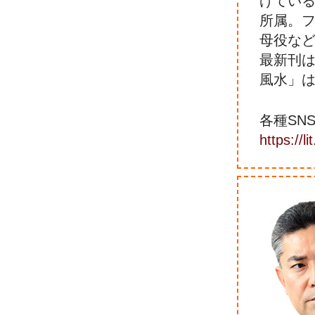
げてい
所属。
母役な
最新刊は
風水」
各種SN
https://l