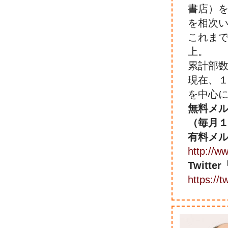
書店）
を相次
これま
上。
累計部
現在、
を中心
無料メル
（毎月
有料メ
http://w
Twit
https://t