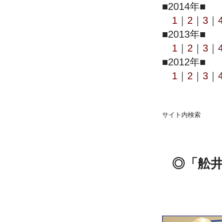
■2014年■
1
｜
2
｜
3
｜
■2013年■
1
｜
2
｜
3
｜
■2012年■
1
｜
2
｜
3
｜
サイト内検索
◎「舩