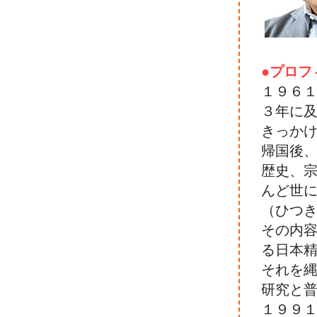
●プロフ
１９６
３年に
きっか
帰国後
歴史、
んど世
（ひつき
その内
る日本
それを
研究と
１９９