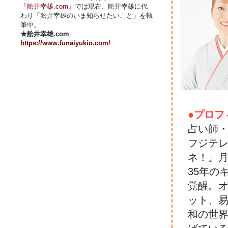
『舩井幸雄.com』
では現在、舩井幸雄に代
わり「舩井幸雄のいま知らせたいこと」を執
筆中。
★舩井幸雄.com
https://www.funaiyukio.com/
●プロフ
占い師
フジテ
ネ！』
35年の
覚醒。
ット、
和の世