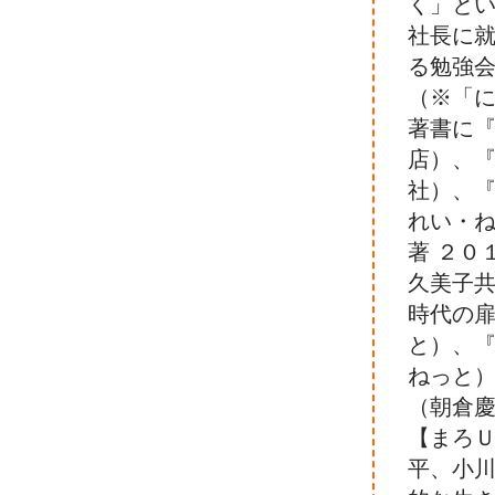
く」と
社長に
る勉強
（※「に
著書に『
店）、『
社）、『
れい・
著 ２０
久美子共
時代の扉
と）、『
ねっと
（朝倉慶
【まろ
平、小川