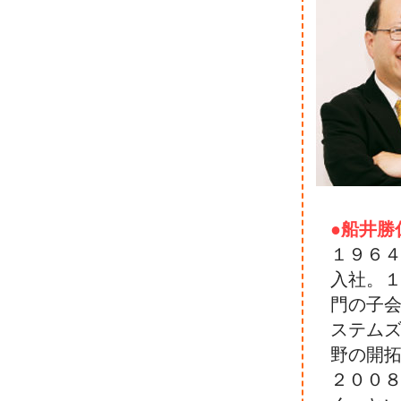
●船井勝
１９６
入社。
門の子
ステム
野の開
２００