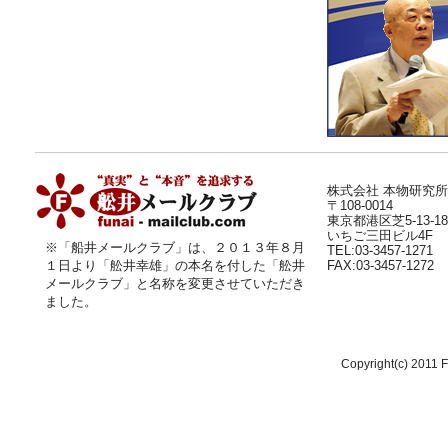
株式会社 本物研究所
〒108-0014
東京都港区芝5-13-18
いちご三田ビル4F
※「船井メールクラブ」は、２０１３年８月
TEL:03-3457-1271
１日より
「舩井幸雄」
の本名を付した「舩井
FAX:03-3457-1272
メールクラブ」と名称を変更させていただき
ました。
Copyright(c) 2011 F