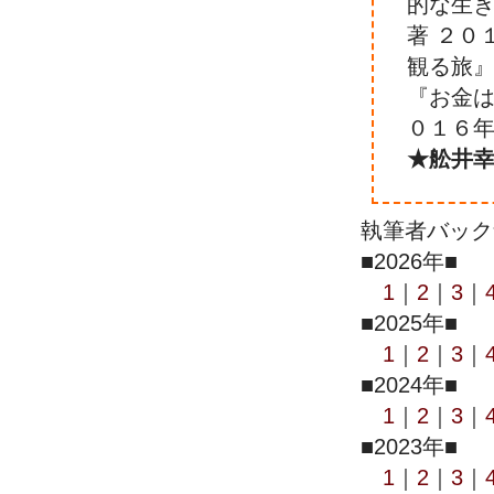
的な生
著 ２０
観る旅』
『お金は
０１６年
★舩井幸
執筆者バック
■2026年■
1
｜
2
｜
3
｜
■2025年■
1
｜
2
｜
3
｜
■2024年■
1
｜
2
｜
3
｜
■2023年■
1
｜
2
｜
3
｜