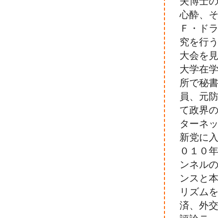
夫博士
心酔、
Ｆ・ド
究を行
大会を
大学在
所で秘
員、元
て政界
ターネ
新党に
０１０
ンネル
ンスと
リズム
済、外