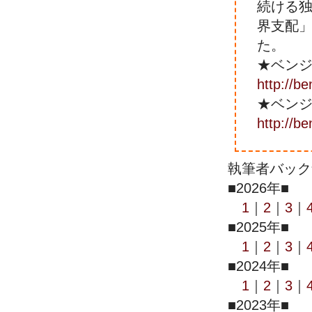
続ける独
界支配」
た。
★ベン
http://b
★ベン
http://be
執筆者バック
■2026年■
1
｜
2
｜
3
｜
■2025年■
1
｜
2
｜
3
｜
■2024年■
1
｜
2
｜
3
｜
■2023年■