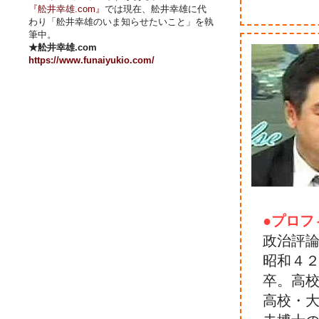
『舩井幸雄.com』
では現在、舩井幸雄に代
わり「舩井幸雄のいま知らせたいこと」を執
筆中。
★舩井幸雄.com
https://www.funaiyukio.com/
●プロフ
政治評
昭和４
卒。高
高校・