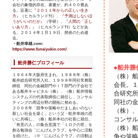
会社の象徴的存在。著書が、約４００冊あ
る。近著に
『２０１１年からの正しい生き
方』
（ヒカルランド刊）、
『予測はしないほ
うがいいのだが』
（学研）、
『人間の「正し
いあり方」』
（ヒカルランド刊）などがあ
る。２０１４年１月１９日、肺炎のため逝
去。
・舩井幸雄.com:
https://www.funaiyukio.com/
舩井勝仁プロフィール
●船井勝
１９６４年大阪府生まれ。１９８８年（株）
（株）
船井総合研究所入社。１９９８年同社常務取
会長。
締役 同社の金融部門やＩＴ部門の子会社で
ある船井キャピタル（株）、（株）船井情報
合研究
システムズの代表取締役に就任し、コンサル
同社の
ティングの周辺分野の開拓に努める。
２００８年「競争や策略やだましあいのない
（株）
新しい社会を築く」という父・舩井幸雄の思
コンサ
いに共鳴し、（株）船井本社の社長に就任。
「有意の人」の集合意識で「ミロクの世」を
（株）
創る勉強会「にんげんクラブ」を中心に活動
争や策
を続けた。（※「にんげんクラブ」の活動は