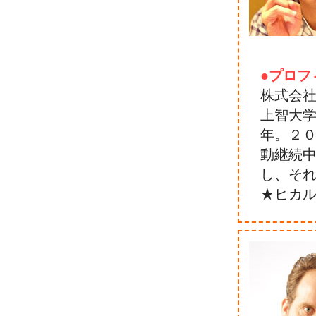
●プロフ
株式会
上智大
年。２
動継続
し、そ
★ヒカ