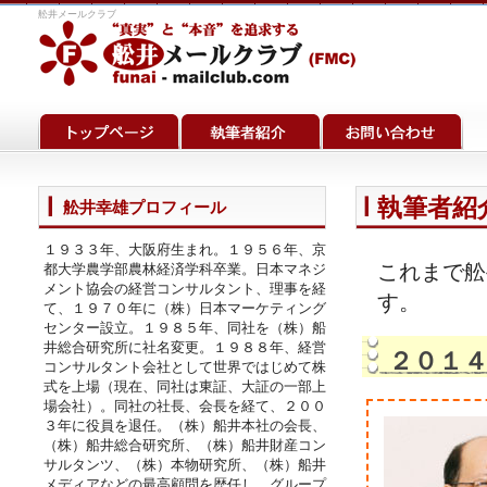
舩井メールクラブ
執筆者紹介
舩井幸雄プロフィール
１９３３年、大阪府生まれ。１９５６年、京
これまで舩
都大学農学部農林経済学科卒業。日本マネジ
メント協会の経営コンサルタント、理事を経
す。
て、１９７０年に（株）日本マーケティング
センター設立。１９８５年、同社を（株）船
井総合研究所に社名変更。１９８８年、経営
２０１
コンサルタント会社として世界ではじめて株
式を上場（現在、同社は東証、大証の一部上
場会社）。同社の社長、会長を経て、２００
３年に役員を退任。（株）船井本社の会長、
（株）船井総合研究所、（株）船井財産コン
サルタンツ、（株）本物研究所、（株）船井
メディアなどの最高顧問を歴任し、グループ