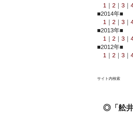
1
｜
2
｜
3
｜
■2014年■
1
｜
2
｜
3
｜
■2013年■
1
｜
2
｜
3
｜
■2012年■
1
｜
2
｜
3
｜
サイト内検索
◎「舩