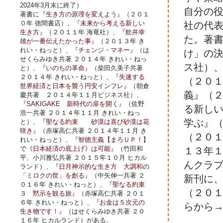
2024年3月末に終了）
自分の
著書に
『生き方の原理を変えよう』
（２０１
０年 徳間書店）、
『未来から考える新しい
社の代
生き方』
（２０１１年 海竜社）、
『舩井幸
た。著
雄が一番伝えたかった事』
（２０１３年 き
れい・ねっと）、
『チェンジ・マネー』
（は
け」の
せくらみゆき共著 ２０１４年 きれい・ねっ
ス社）、
と）、
『いのちの革命』
（柴田久美子共著
２０１４年 きれい・ねっと）、
『失速する
（２０
世界経済と日本を襲う円安インフレ』
（朝倉
義』（
慶共著 ２０１４年１１月ビジネス社）、
『SAKIGAKE 新時代の扉を開く』
（佐野
る新し
浩一共著 ２０１４年１１月 きれい・ねっ
学ぶ』
と）、
『聖なる約束 砂漠は喜び砂漠は花
咲き』
（赤塚高仁共著 ２０１４年１１月 き
（２０
れい・ねっと）、
『智徳主義【まろＵＰ！】
で《日本経済の底上げ》は可能』
（竹田和
１３年
平、小川雅弘共著 ２０１５年１０月 ヒカル
んクラ
ランド）、
『日月神示的な生き方 大調和の
「ミロクの世」を創る』
（中矢伸一共著 ２
新刊に
０１６年 きれい・ねっと）、
『聖なる約束
（２０
３ 黙示を観る旅』
（赤塚高仁共著 ２０１
６年 きれい・ねっと）、
『お金は５次元の
らから
生き物です！』
（はせくらみゆき共著 ２０
１６年 ヒカルランド）がある。