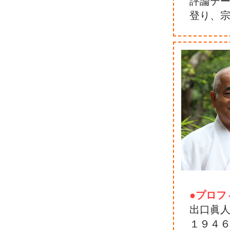
評論テ
登り、
●プロフ
出口眞
１９４