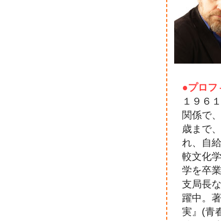
●プロフ
１９６
関係で
歳まで
れ、自
較文化
学を卒
支局長
躍中。
実』(青