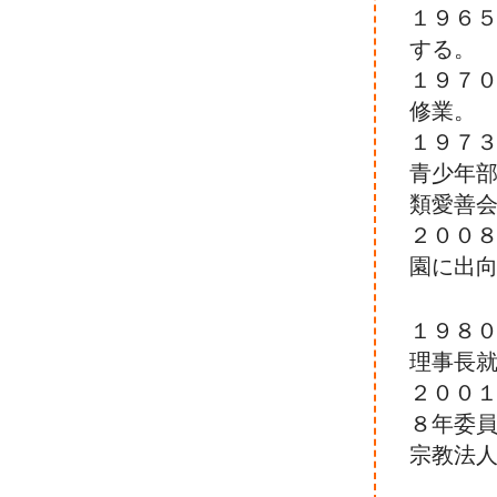
１９６
する。
１９７
修業。
１９７
青少年
類愛善
２００
園に出
１９８
理事長
２００
８年委
宗教法