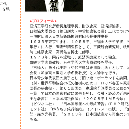
に代
」を執
●プロフィール●
経済工学研究所所長兼理事長。財政史家・経済評論家。
日韓協力委員会（福田赳夫・中曽根康弘会長）二代つづけ
一般財団法人日本新舞踊振興財団会長兼理事長
１９３５年東京生まれ。１９５８年、早稲田大学卒業後、
銀行）に入行。調査部調査役として、三菱総合研究所、牧
時に経済史家・高橋亀吉博士に師事。
１９７８年、同行を退職し、経済評論家として独立。
白鴎大学客員教授、麻生学園大学客員教授を歴任。
『言論人』第４代主幹（初代主幹は細川隆元氏）として、
会長（加藤寛＝慶応大学名誉教授）と大論争を行う。
日本青少年代表団の旗手として旧ソ連・ポーランドを訪問
（財）世界平和協会の桜の植樹のためヨーロッパ各国を親
団長の秘書役）。第６１回国会 参議院予算委員会公聴会
一貫して日本の国家財政に警告を発し、金融・経済の近未
主な著書に『日本国増税倒産』『２００８年ＩＭＦ占領』
（ビジネス社）、『日本国破産への最終警告』(ＰＨＰ研
モンド社）『ゆうちょ銀行破綻』（フォレスト出版）、『
郎・森木亮共著、『２０１３年 日本国破産から再生のシ
ある。