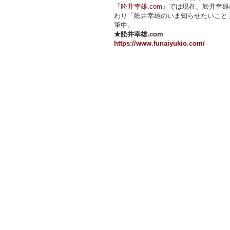
『舩井幸雄.com』
では現在、舩井幸雄
わり「舩井幸雄のいま知らせたいこと
筆中。
★舩井幸雄.com
https://www.funaiyukio.com/