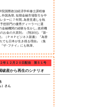
学院国際政治経済学科修士課程修
､外国為替､短期金融市場取引を中
レターに７年間､為替見通しを執
替予想部門の優秀ディーラーに選
の金融機関の経験を生かし､政府機
のお金の大原則』（翔泳社)､『新･
勢』（ＰＨＰビジネス新書）『為替
それでも日本が生き残る理由』（集
『ザ･フナイ』にも執筆。
２年１２月２０日配信 第５１号
国破産から再生のシナリオ
他
ら）さん