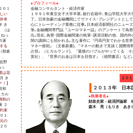
●プロフィール●
２０１
金融コンサルタント・経済作家
しい
１９９１年東京女子大学卒業､銀行在籍中､青山学院大学大
井幸
了。日米加豪の金融機関にてヴァイス･プレジデントとして
年 き
心にトレーディング業務に従事｡日本経済新聞社のニューズ
』
（は
筆｡金融機関専門誌『ユーロマネー誌』のアンケートで為
・ねっ
出｡現在､為替･国際金融関連の執筆･講演活動の他、国内外
共著
関の講師にも招かれる｡主な著作に『円高円安でわかる世界
する
マネー敗戦』（文春新書)､『マネーの動きで見抜く国際情
（朝倉
占領』（ヒカルランド)、『最後のバブルがやってくる 
）、
英社）、『世界のお金は日本を目指す』（徳間書店）など｡
佐野
ねっ
漠は花
月 き
２０１
Ｐ！】
２０１３年 日本
田和
ヒカル
●執筆者名●
調和の
財政史家・経済評論家 
著 ２
森木 亮（もりき あき
約束
２０１
元の
 ２０