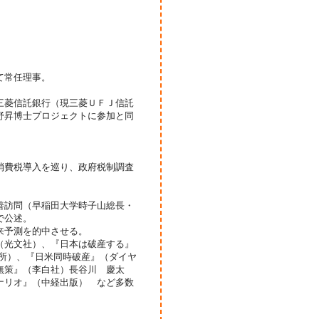
て常任理事。
三菱信託銀行（現三菱ＵＦＪ信託
野昇博士プロジェクトに参加と同
消費税導入を巡り、政府税制調査
。
善訪問（早稲田大学時子山総長・
で公述。
来予測を的中させる。
（光文社）、『日本は破産する』
究所）、『日米同時破産』（ダイヤ
無策』（李白社）長谷川 慶太
ナリオ』（中経出版） など多数