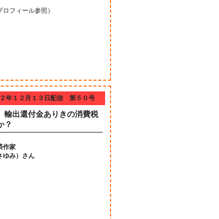
プロフィール参照）
２年１２月１３日配信 第５０号
、輸出還付金ありきの消費税
か？
済作家
さゆみ）さん