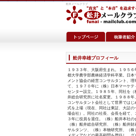
舩井メールクラブ
舩井幸雄プロフィール
１９３３年、大阪府生まれ。１９５６
都大学農学部農林経済学科卒業。日本
メント協会の経営コンサルタント、理
て、１９７０年に（株）日本マーケテ
センター設立。１９８５年、同社を（
井総合研究所に社名変更。１９８８年
コンサルタント会社として世界ではじ
式を上場（現在、同社は東証、大証の
場会社）。同社の社長、会長を経て、
３年に役員を退任。（株）船井本社の
（株）船井総合研究所、（株）船井財
サルタンツ、（株）本物研究所、（株
メディアなどの最高顧問を歴任し、グ