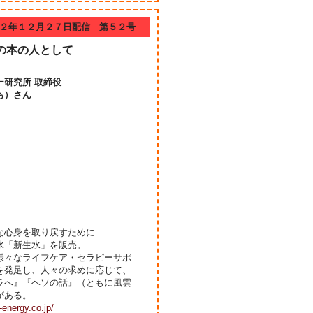
２年１２月２７日配信 第５２号
の本の人として
ー研究所 取締役
も）さん
な心身を取り戻すために
水「新生水」を販売。
様々なライフケア・セラピーサポ
を発足し、人々の求めに応じて、
ラへ』『ヘソの話』（ともに風雲
がある。
-energy.co.jp/