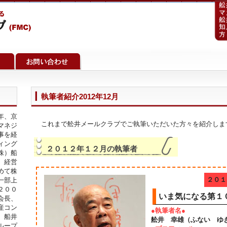
執筆者紹介2012年12月
年、京
これまで舩井メールクラブでご執筆いただいた方々を紹介しま
マネジ
事を経
ィング
２０１２年１２月の執筆者
株）船
、経営
めて株
２０１
一部上
２００
いま気になる第１
会長、
産コン
●執筆者名●
）船井
舩井 幸雄（ふない ゆ
ループ