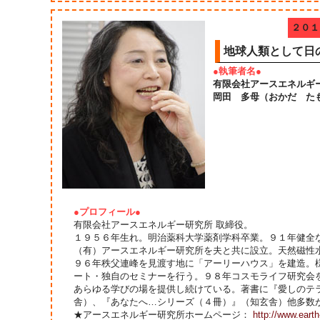
２０１
地球人類として日
●執筆者名●
有限会社アースエネルギ
岡田 多母（おかだ た
●プロフィール●
有限会社アースエネルギー研究所 取締役。
１９５６年生れ。明治薬科大学薬剤学科卒業。９１年健全
（有）アースエネルギー研究所を夫と共に設立。天然磁性
９６年秩父連峰を見渡す地に「アーリーハウス」を建造。
ート・独自のセミナーを行う。９８年コスモライフ研究会
あらゆる学びの場を提供し続けている。著書に『愛しのテ
舎）、『あなたへ…シリーズ（４冊）』（知玄舎）他多数
★アースエネルギー研究所ホームページ：
http://www.earth