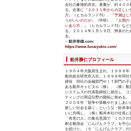
会社の象徴的存在。著書が、約４００
る。近著に
『２０１１年からの正しい
方』
（ヒカルランド刊）、
『予測はし
うがいいのだが』
（学研）、
『人間の
いあり方」』
（ヒカルランド刊）など
る。２０１４年１月１９日、肺炎のた
去。
・舩井幸雄.com:
https://www.funaiyukio.com/
舩井勝仁プロフィール
１９６４年大阪府生まれ。１９８８年
船井総合研究所入社。１９９８年同社
締役 同社の金融部門やＩＴ部門の子
ある船井キャピタル（株）、（株）船
システムズの代表取締役に就任し、コ
ティングの周辺分野の開拓に努める。
２００８年「競争や策略やだましあい
新しい社会を築く」という父・舩井幸
いに共鳴し、（株）船井本社の社長に
「有意の人」の集合意識で「ミロクの
創る勉強会「にんげんクラブ」を中心
を続けた。（※「にんげんクラブ」の