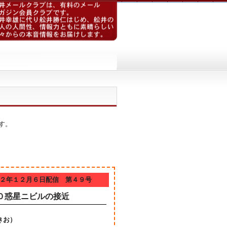
す。
２年１２月６日配信 第４９号
０惑星ニビルの接近
きお）