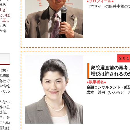
●プロフィール●
冊あ
（本サイトの舩井幸雄の
生き
ないほ
「正し
があ
め逝
２０１
衆院選直前の再考
（株）
増税は許されるの
常務取
会社で
●執筆者名●
井情報
金融コンサルタント・経
ンサル
岩本 沙弓（いわもと 
のない
雄の思
就任。
世」を
に活動
活動は