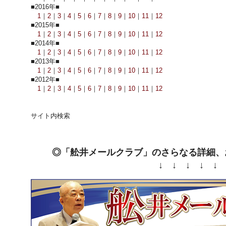
■2016年■
1
｜
2
｜
3
｜
4
｜
5
｜
6
｜
7
｜
8
｜
9
｜
10
｜
11
｜
12
■2015年■
1
｜
2
｜
3
｜
4
｜
5
｜
6
｜
7
｜
8
｜
9
｜
10
｜
11
｜
12
■2014年■
1
｜
2
｜
3
｜
4
｜
5
｜
6
｜
7
｜
8
｜
9
｜
10
｜
11
｜
12
■2013年■
1
｜
2
｜
3
｜
4
｜
5
｜
6
｜
7
｜
8
｜
9
｜
10
｜
11
｜
12
■2012年■
1
｜
2
｜
3
｜
4
｜
5
｜
6
｜
7
｜
8
｜
9
｜
10
｜
11
｜
12
サイト内検索
◎「舩井メールクラブ」のさらなる詳細、
↓ ↓ ↓ ↓ ↓