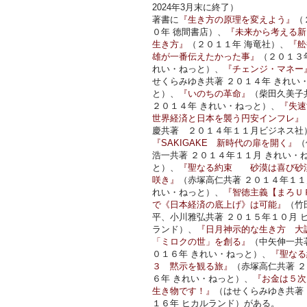
2024年3月末に終了）
著書に
『生き方の原理を変えよう』
（
０年 徳間書店）、
『未来から考える新
生き方』
（２０１１年 海竜社）、
『舩
雄が一番伝えたかった事』
（２０１３
れい・ねっと）、
『チェンジ・マネー
せくらみゆき共著 ２０１４年 きれい
と）、
『いのちの革命』
（柴田久美子
２０１４年 きれい・ねっと）、
『失速
世界経済と日本を襲う円安インフレ』
慶共著 ２０１４年１１月ビジネス社
『SAKIGAKE 新時代の扉を開く』
（
浩一共著 ２０１４年１１月 きれい・
と）、
『聖なる約束 砂漠は喜び砂
咲き』
（赤塚高仁共著 ２０１４年１１
れい・ねっと）、
『智徳主義【まろＵ
で《日本経済の底上げ》は可能』
（竹
平、小川雅弘共著 ２０１５年１０月 
ランド）、
『日月神示的な生き方 大
「ミロクの世」を創る』
（中矢伸一共
０１６年 きれい・ねっと）、
『聖なる
３ 黙示を観る旅』
（赤塚高仁共著 
６年 きれい・ねっと）、
『お金は５次
生き物です！』
（はせくらみゆき共著
１６年 ヒカルランド）がある。